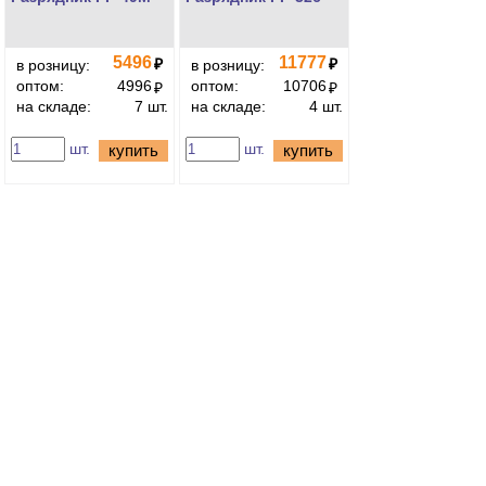
5496
11777
₽
₽
в розницу:
в розницу:
оптом:
4996
оптом:
10706
₽
₽
на складе:
7 шт.
на складе:
4 шт.
шт.
шт.
купить
купить