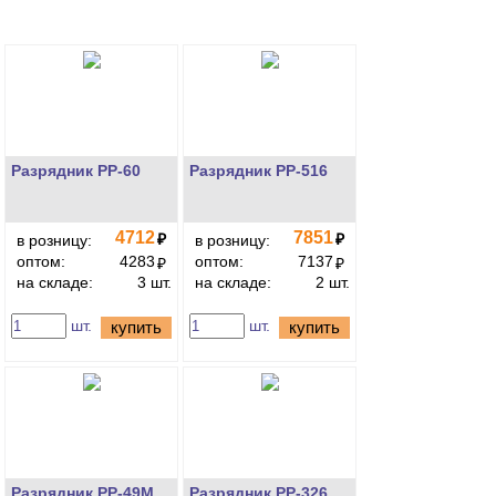
Разрядник РР-60
Разрядник РР-516
4712
7851
₽
₽
в розницу:
в розницу:
оптом:
4283
оптом:
7137
₽
₽
на складе:
3 шт.
на складе:
2 шт.
шт.
шт.
купить
купить
Разрядник РР-49М
Разрядник РР-326