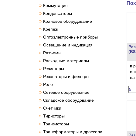
Пох
»
Коммутация
»
Конденсаторы
»
Крановое оборудование
»
Крепеж
»
Оптоэлектронные приборы
»
Освещение и индикация
Раз
(B8
»
Разъемы
»
Расходные материалы
в 
»
Резисторы
оп
»
Резонаторы и фильтры
на
»
Реле
»
Сетевое оборудование
»
Складское оборудование
»
Счетчики
»
Тиристоры
»
Транзисторы
»
Трансформаторы и дроссели
Раз