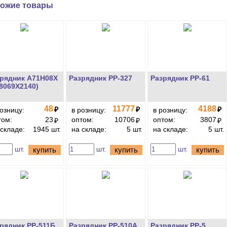
ожие товары
рядник A71H08X
Разрядник РР-327
Разрядник РР-61
8069X2140)
48
11777
4188
₽
₽
₽
розницу:
в розницу:
в розницу:
том:
23
оптом:
10706
оптом:
3807
₽
₽
₽
 складе:
1945 шт.
на складе:
5 шт.
на складе:
5 шт.
шт.
шт.
шт.
купить
купить
купить
рядник РР-511Б
Разрядник РР-510А
Разрядник РР-5