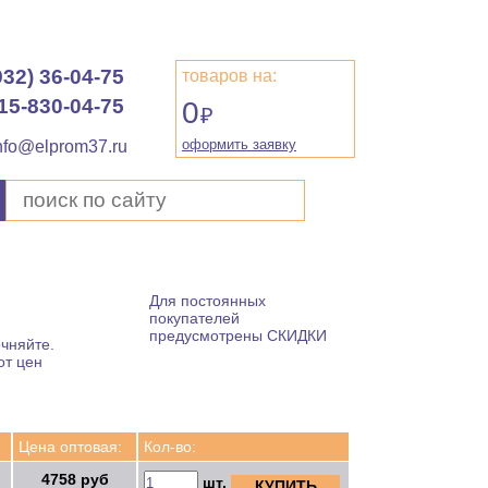
932) 36-04-75
товаров на:
15-830-04-75
0
₽
оформить заявку
nfo@elprom37.ru
Для постоянных
покупателей
предусмотрены СКИДКИ
чняйте.
от цен
Цена оптовая:
Кол-во:
4758 руб
шт.
КУПИТЬ