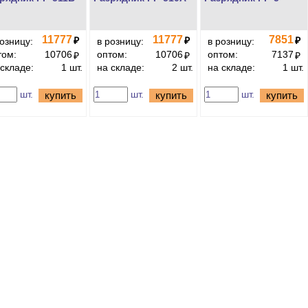
11777
11777
7851
₽
₽
₽
розницу:
в розницу:
в розницу:
том:
10706
оптом:
10706
оптом:
7137
₽
₽
₽
 складе:
1 шт.
на складе:
2 шт.
на складе:
1 шт.
шт.
шт.
шт.
купить
купить
купить