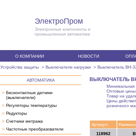
ЭлектроПром
Электронные компоненты и
промышленная автоматика
О КОМПАНИИ
НОВОСТИ
ОПЛА
Устройства защиты
Выключатели нагрузки
Выключатель ВН-3
ВЫКЛЮЧАТЕЛЬ ВН-
АВТОМАТИКА
Минимальная с
Оптовые цены 
»
Бесконтактные датчики
Товар на удал
(выключатели)
Цены действит
»
Регуляторы температуры
розничного ма
»
Редукторы
»
Счетчики метража
Артикул:
Наимено
»
Частотные преобразователи
118962
В