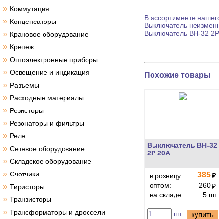
»
Коммутация
В ассортименте нашего
»
Конденсаторы
Выключатель
неизменн
»
Выключатель
ВН-32 2P
Крановое оборудование
»
Крепеж
»
Оптоэлектронные приборы
»
Освещение и индикация
Похожие товары
»
Разъемы
»
Расходные материалы
»
Резисторы
»
Резонаторы и фильтры
»
Реле
Выключатель ВН-32
»
Сетевое оборудование
2P 20A
»
Складское оборудование
»
Счетчики
385
₽
в розницу:
оптом:
260
»
₽
Тиристоры
на складе:
5 шт.
»
Транзисторы
»
Трансформаторы и дроссели
шт.
купить