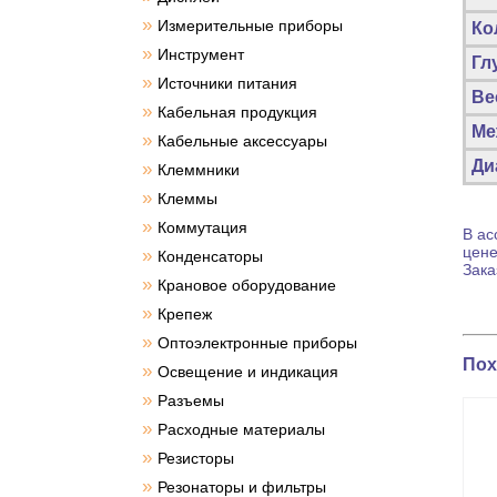
»
Измерительные приборы
Ко
»
Инструмент
Гл
»
Источники питания
Вес
»
Кабельная продукция
Ме
»
Кабельные аксессуары
Ди
»
Клеммники
»
Клеммы
»
Коммутация
В ас
цен
»
Конденсаторы
Зак
»
Крановое оборудование
»
Крепеж
»
Оптоэлектронные приборы
Пох
»
Освещение и индикация
»
Разъемы
»
Расходные материалы
»
Резисторы
»
Резонаторы и фильтры