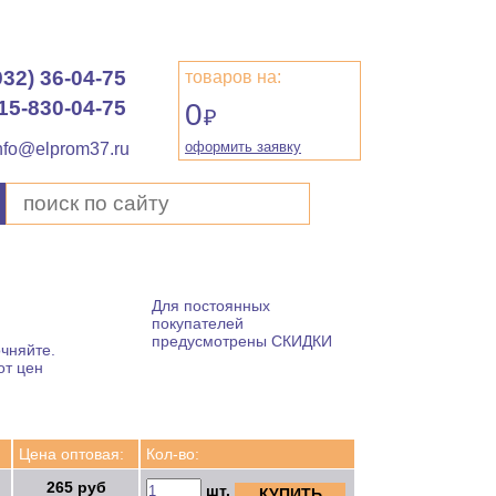
932) 36-04-75
товаров на:
15-830-04-75
0
₽
оформить заявку
nfo@elprom37.ru
Для постоянных
покупателей
предусмотрены СКИДКИ
чняйте.
от цен
Цена оптовая:
Кол-во:
265 руб
шт.
КУПИТЬ