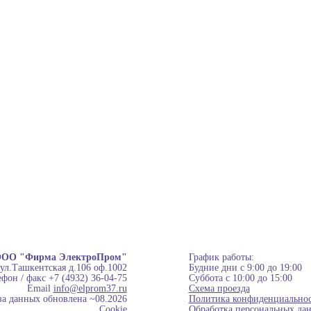
ОО "Фирма ЭлектроПром"
График работы:
 ул.Ташкентская д.106 оф.1002
Будние дни с 9:00 до 19:00
фон / факс +7 (4932) 36-04-75
Суббота с 10:00 до 15:00
Email
info@elprom37.ru
Схема проезда
за данных обновлена ~08.2026
Политика конфиденциально
Cookie
Обработка персональных да