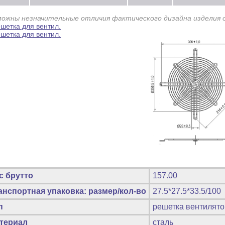
можны незначительные отличия фактического дизайна изделия 
с брутто
157.00
анспортная упаковка: размер/кол-во
27.5*27.5*33.5/100
п
решетка вентилято
териал
сталь