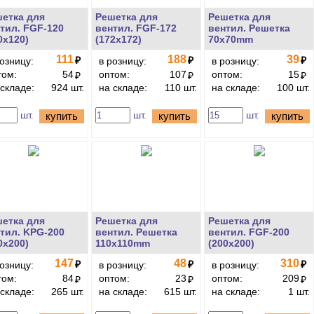
етка для
Решетка для
Решетка для
тил. FGF-120
вентил. FGF-172
вентил. Решетка
0х120)
(172х172)
70x70mm
111
188
39
₽
₽
₽
розницу:
в розницу:
в розницу:
том:
54
оптом:
107
оптом:
15
₽
₽
₽
 складе:
924 шт.
на складе:
110 шт.
на складе:
100 шт.
шт.
шт.
шт.
купить
купить
купить
етка для
Решетка для
Решетка для
тил. KPG-200
вентил. Решетка
вентил. FGF-200
0х200)
110x110mm
(200х200)
147
48
310
₽
₽
₽
розницу:
в розницу:
в розницу:
том:
84
оптом:
23
оптом:
209
₽
₽
₽
 складе:
265 шт.
на складе:
615 шт.
на складе:
1 шт.