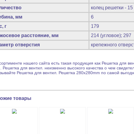
личество
колец решетки - 15
убина, мм
6
, г
179
жосевое расстояние, мм
214 (угловое); 297
аметр отверстия
крепежного отверст
сортименте нашего сайта есть такая продукция как
Решетка для вен
е.
Решетка для вентил.
неизменно высокого качества о чем свидете
азывайте
Решетка для вентил.
Решетка 280x280mm по самой выгодн
ожие товары