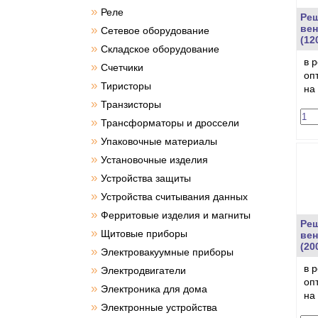
»
Реле
Реш
вен
»
Сетевое оборудование
(12
»
Складское оборудование
в 
»
Счетчики
оп
»
Тиристоры
на
»
Транзисторы
»
Трансформаторы и дроссели
»
Упаковочные материалы
»
Установочные изделия
»
Устройства защиты
»
Устройства считывания данных
»
Ферритовые изделия и магниты
Реш
»
Щитовые приборы
вен
(20
»
Электровакуумные приборы
в 
»
Электродвигатели
оп
»
Электроника для дома
на
»
Электронные устройства