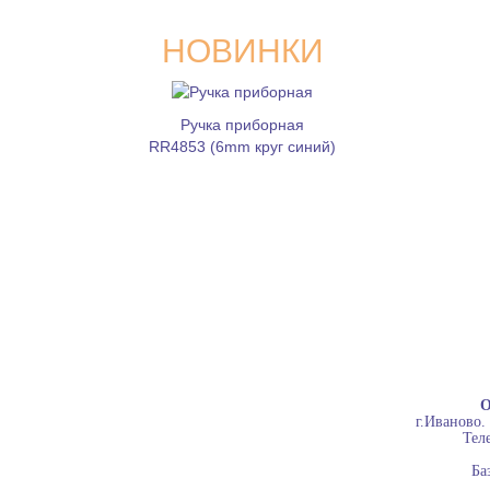
НОВИНКИ
Ручка приборная
RR4853 (6mm круг синий)
О
г.Иваново.
Теле
Ба