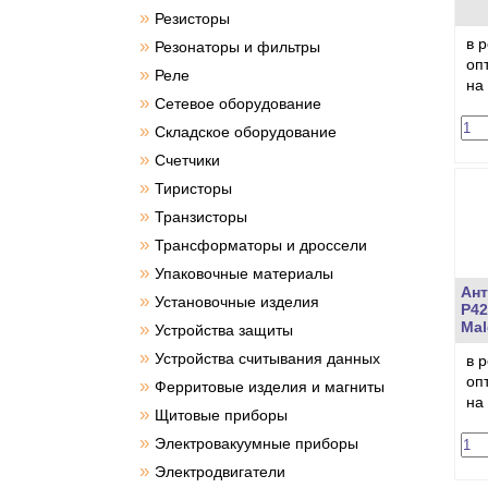
»
Резисторы
в 
»
Резонаторы и фильтры
оп
»
Реле
на
»
Сетевое оборудование
»
Складское оборудование
»
Счетчики
»
Тиристоры
»
Транзисторы
»
Трансформаторы и дроссели
»
Упаковочные материалы
Ант
»
Установочные изделия
P42
Mal
»
Устройства защиты
»
Устройства считывания данных
в 
оп
»
Ферритовые изделия и магниты
на
»
Щитовые приборы
»
Электровакуумные приборы
»
Электродвигатели