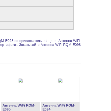
M-E098 по привлекательной цене.
Антенна WiFi
сертификат. Заказывайте
Антенна WiFi
RQM-E098
Антенна WiFi RQM-
Антенна WiFi RQM-
E095
E094