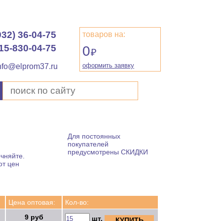
932) 36-04-75
товаров на:
15-830-04-75
0
₽
оформить заявку
nfo@elprom37.ru
Для постоянных
покупателей
предусмотрены СКИДКИ
чняйте.
от цен
Цена оптовая:
Кол-во:
9 руб
шт.
КУПИТЬ