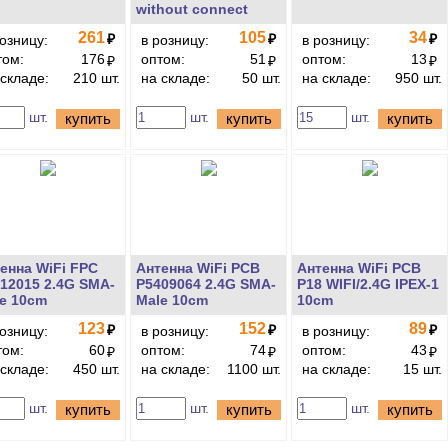
without connect
261
105
34
₽
₽
₽
розницу:
в розницу:
в розницу:
том:
176
оптом:
51
оптом:
13
₽
₽
₽
 складе:
210 шт.
на складе:
50 шт.
на складе:
950 шт.
шт.
шт.
шт.
купить
купить
купить
енна WiFi FPC
Антенна WiFi PCB
Антенна WiFi PCB
12015 2.4G SMA-
P5409064 2.4G SMA-
P18 WIFI/2.4G IPEX-1
e 10cm
Male 10cm
10cm
123
152
89
₽
₽
₽
розницу:
в розницу:
в розницу:
том:
60
оптом:
74
оптом:
43
₽
₽
₽
 складе:
450 шт.
на складе:
1100 шт.
на складе:
15 шт.
шт.
шт.
шт.
купить
купить
купить