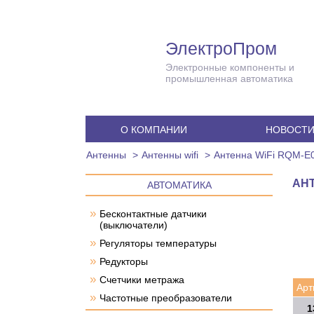
ЭлектроПром
Электронные компоненты и
промышленная автоматика
О КОМПАНИИ
НОВОСТ
Антенны
Антенны wifi
Антенна WiFi RQM-E
АНТ
АВТОМАТИКА
»
Бесконтактные датчики
(выключатели)
»
Регуляторы температуры
»
Редукторы
»
Счетчики метража
Арт
»
Частотные преобразователи
1