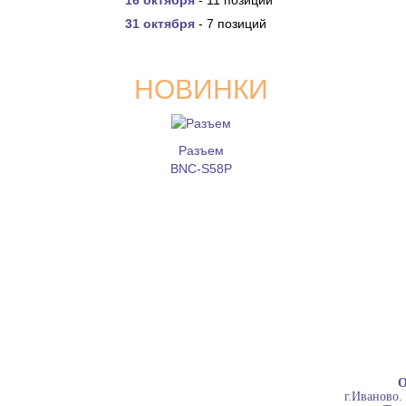
16 октября
- 11 позиций
31 октября
- 7 позиций
НОВИНКИ
Разъем
BNC-S58P
О
г.Иваново.