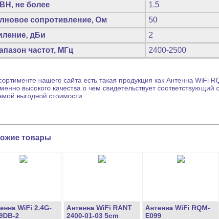
ВН, не более
1.5
лновое сопротивление, Ом
50
иление, дБи
2
апазон частот, МГц
2400-2500
сортименте нашего сайта есть такая продукция как
Антенна WiFi
RQ
менно высокого качества о чем свидетельствует соответствующий 
амой выгодной стоимости.
ожие товары
енна WiFi 2.4G-
Антенна WiFi RANT
Антенна WiFi RQM-
9DB-2
2400-01-03 5cm
E099