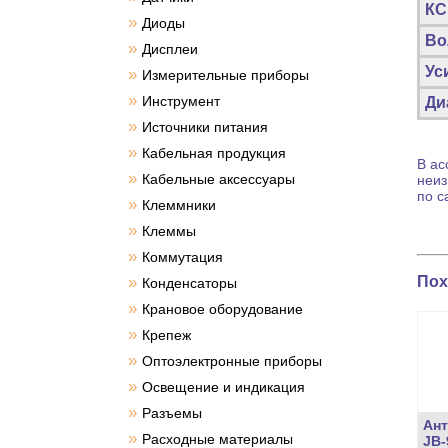
КС
»
Диоды
Во
»
Дисплеи
Ус
»
Измерительные приборы
»
Инструмент
Ди
»
Источники питания
»
Кабельная продукция
В ас
»
Кабельные аксессуары
неиз
по с
»
Клеммники
»
Клеммы
»
Коммутация
Пох
»
Конденсаторы
»
Крановое оборудование
»
Крепеж
»
Оптоэлектронные приборы
»
Освещение и индикация
»
Разъемы
Ант
»
Расходные материалы
JB-