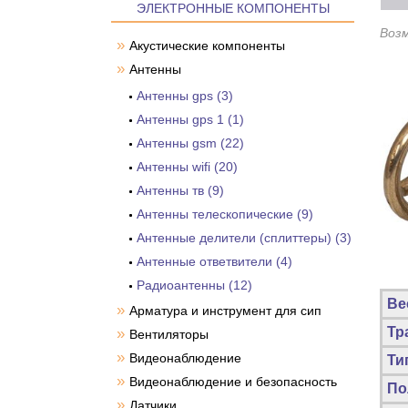
ЭЛЕКТРОННЫЕ КОМПОНЕНТЫ
Воз
»
Акустические компоненты
»
Антенны
Антенны gps (3)
Антенны gps 1 (1)
Антенны gsm (22)
Антенны wifi (20)
Антенны тв (9)
Антенны телескопические (9)
Антенные делители (сплиттеры) (3)
Антенные ответвители (4)
Радиоантенны (12)
Ве
»
Арматура и инструмент для сип
Тр
»
Вентиляторы
»
Видеонаблюдение
Ти
»
Видеонаблюдение и безопасность
По
»
Датчики