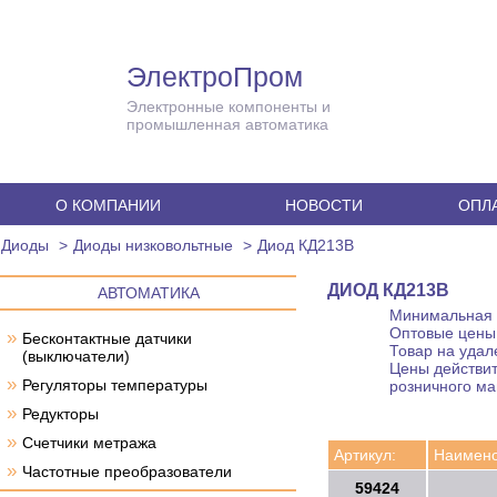
ЭлектроПром
Электронные компоненты и
промышленная автоматика
О КОМПАНИИ
НОВОСТИ
ОПЛА
Диоды
Диоды низковольтные
Диод КД213В
ДИОД КД213В
АВТОМАТИКА
Минимальная с
Оптовые цены 
»
Бесконтактные датчики
Товар на удал
(выключатели)
Цены действит
»
Регуляторы температуры
розничного ма
»
Редукторы
»
Счетчики метража
Артикул:
Наимено
»
Частотные преобразователи
59424