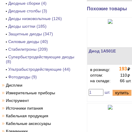
Диодные сборки (4)
Похожие товары
Диодные столбы (3)
Диоды низковольтные (126)
Диоды шоттки (185)
Защитные диоды (347)
Силовые диоды (40)
Стабилитроны (209)
Диод 1А501Е
Супербыстродействующие диоды
(8)
193
Ультрабыстродействующие (44)
₽
в розницу:
оптом:
110
₽
Фотодиоды (9)
на складе:
66 шт.
»
Дисплеи
»
шт.
купить
Измерительные приборы
»
Инструмент
»
Источники питания
»
Кабельная продукция
»
Кабельные аксессуары
»
Клеммники