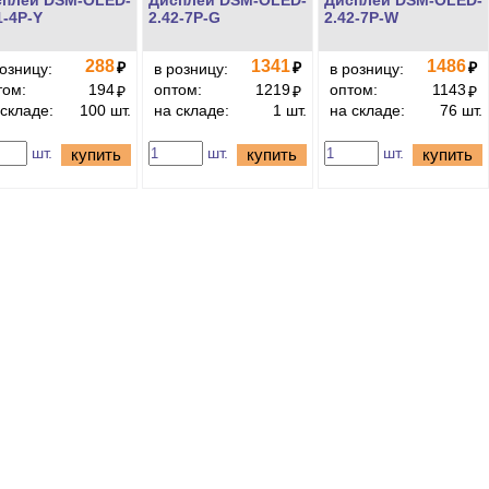
сплей DSM-OLED-
Дисплей DSM-OLED-
Дисплей DSM-OLED-
1-4P-Y
2.42-7P-G
2.42-7P-W
288
1341
1486
₽
₽
₽
розницу:
в розницу:
в розницу:
том:
194
оптом:
1219
оптом:
1143
₽
₽
₽
 складе:
100 шт.
на складе:
1 шт.
на складе:
76 шт.
шт.
шт.
шт.
купить
купить
купить