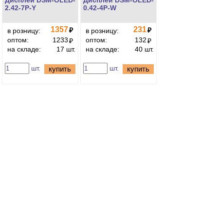
Дисплей DSM-OLED-
Дисплей DSM-OLED-
2.42-7P-Y
0.42-4P-W
1357
231
₽
₽
в розницу:
в розницу:
оптом:
1233
оптом:
132
₽
₽
на складе:
17 шт.
на складе:
40 шт.
шт.
шт.
купить
купить