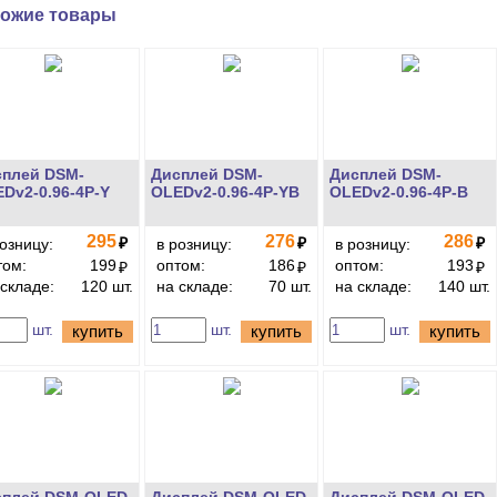
ожие товары
сплей DSM-
Дисплей DSM-
Дисплей DSM-
Dv2-0.96-4P-Y
OLEDv2-0.96-4P-YB
OLEDv2-0.96-4P-B
295
276
286
₽
₽
₽
розницу:
в розницу:
в розницу:
том:
199
оптом:
186
оптом:
193
₽
₽
₽
 складе:
120 шт.
на складе:
70 шт.
на складе:
140 шт.
шт.
шт.
шт.
купить
купить
купить