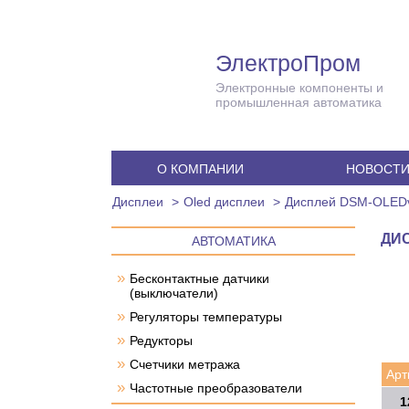
ЭлектроПром
Электронные компоненты и
промышленная автоматика
О КОМПАНИИ
НОВОСТ
Дисплеи
Oled дисплеи
Дисплей DSM-OLEDv
ДИС
АВТОМАТИКА
»
Бесконтактные датчики
(выключатели)
»
Регуляторы температуры
»
Редукторы
»
Счетчики метража
Арт
»
Частотные преобразователи
1