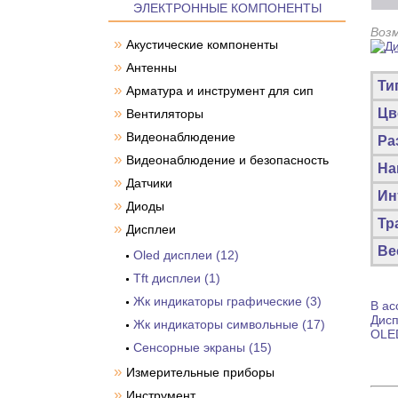
ЭЛЕКТРОННЫЕ КОМПОНЕНТЫ
Воз
»
Акустические компоненты
»
Антенны
Ти
»
Арматура и инструмент для сип
»
Цв
Вентиляторы
»
Видеонаблюдение
Ра
»
Видеонаблюдение и безопасность
На
»
Датчики
Ин
»
Диоды
Тр
»
Дисплеи
Ве
Oled дисплеи (12)
Tft дисплеи (1)
Жк индикаторы графические (3)
В ас
Дис
Жк индикаторы символьные (17)
OLED
Сенсорные экраны (15)
»
Измерительные приборы
»
Инструмент