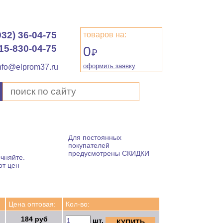
932) 36-04-75
товаров на:
15-830-04-75
0
₽
оформить заявку
nfo@elprom37.ru
Для постоянных
покупателей
предусмотрены СКИДКИ
чняйте.
от цен
Цена оптовая:
Кол-во:
184 руб
шт.
КУПИТЬ