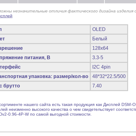
можны незначительные отличия фактического дизайна изделия 
п
OLED
ет
Белый
зрешение
128x64
пряжение питания, В
3.3-5
терфейс
I2C 4pin
анспортная упаковка: размер/кол-во
48*32*22.5/500
с брутто
7.40
сортименте нашего сайта есть такая продукция как
Дисплей
DSM-OL
плей
неизменно высокого качества о чем свидетельствует соответс
v2-0.96-4P-W по самой выгодной стоимости.