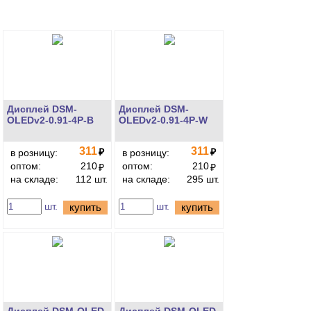
Дисплей DSM-
Дисплей DSM-
OLEDv2-0.91-4P-B
OLEDv2-0.91-4P-W
311
311
₽
₽
в розницу:
в розницу:
оптом:
210
оптом:
210
₽
₽
на складе:
112 шт.
на складе:
295 шт.
шт.
шт.
купить
купить