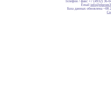
Телефон / факс +7 (4932) 36-0
Email
info@elprom3
База данных обновлена ~08.
Co