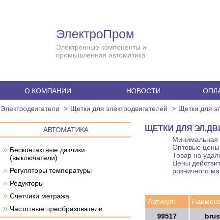
ЭлектроПром
Электронные компоненты и
промышленная автоматика
О КОМПАНИИ
НОВОСТИ
ОПЛА
Электродвигатели
Щетки для электродвигателей
Щетки для эл
ЩЕТКИ ДЛЯ ЭЛ.ДВИ
АВТОМАТИКА
Минимальная с
Оптовые цены 
»
Бесконтактные датчики
Товар на удал
(выключатели)
Цены действит
»
Регуляторы температуры
розничного ма
»
Редукторы
»
Счетчики метража
Артикул:
Наимено
»
Частотные преобразователи
99517
brus