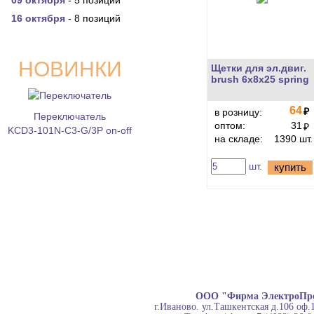
09 октября
- 5 позиций
16 октября
- 8 позиций
НОВИНКИ
Щетки для эл.двиг.
brush 6x8x25 spring
64
₽
в розницу:
Переключатель
оптом:
31
₽
KCD3-101N-C3-G/3P on-off
на складе:
1390 шт.
шт.
купить
ООО "Фирма ЭлектроПр
г.Иваново. ул.Ташкентская д.106 оф.