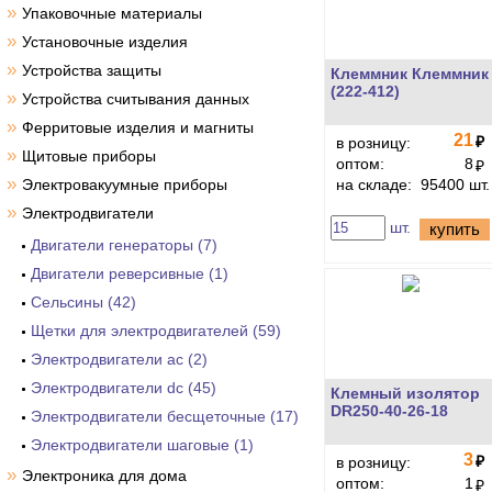
»
Упаковочные материалы
»
Установочные изделия
»
Устройства защиты
Клеммник Клеммник
(222-412)
»
Устройства считывания данных
»
Ферритовые изделия и магниты
21
₽
в розницу:
»
Щитовые приборы
оптом:
8
₽
»
Электровакуумные приборы
на складе:
95400 шт.
»
Электродвигатели
шт.
купить
Двигатели генераторы (7)
Двигатели реверсивные (1)
Сельсины (42)
Щетки для электродвигателей (59)
Электродвигатели ac (2)
Электродвигатели dc (45)
Клемный изолятор
DR250-40-26-18
Электродвигатели бесщеточные (17)
Электродвигатели шаговые (1)
3
₽
в розницу:
»
Электроника для дома
оптом:
1
₽