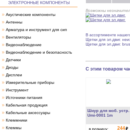
ЭЛЕКТРОННЫЕ КОМПОНЕНТЫ
Возможны незначител
»
Акустические компоненты
»
Антенны
»
Арматура и инструмент для сип
В ассортименте нашего
»
Вентиляторы
Щетки для эл.двиг.
неиз
»
Щетки для эл.двиг.
brus
Видеонаблюдение
»
Видеонаблюдение и безопасность
»
Датчики
»
Диоды
С этим товаром ча
»
Дисплеи
»
Измерительные приборы
»
Инструмент
»
Источники питания
»
Кабельная продукция
Шнур для моб. устр.
»
Кабельные аксессуары
Umi-0001 1m
»
Клеммники
»
Клеммы
244
₽
в розницу: