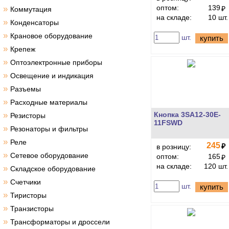
оптом:
139
»
₽
Коммутация
на складе:
10 шт.
»
Конденсаторы
»
Крановое оборудование
шт.
купить
»
Крепеж
»
Оптоэлектронные приборы
»
Освещение и индикация
»
Разъемы
»
Расходные материалы
»
Кнопка 3SA12-30E-
Резисторы
11FSWD
»
Резонаторы и фильтры
»
Реле
245
₽
в розницу:
»
Сетевое оборудование
оптом:
165
₽
на складе:
120 шт.
»
Складское оборудование
»
Счетчики
шт.
купить
»
Тиристоры
»
Транзисторы
»
Трансформаторы и дроссели