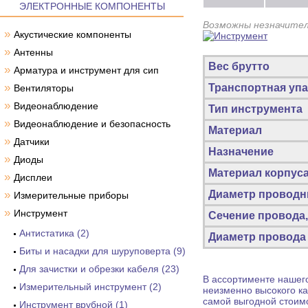
ЭЛЕКТРОННЫЕ КОМПОНЕНТЫ
Возможны незначител
»
Акустические компоненты
»
Антенны
Вес брутто
»
Арматура и инструмент для сип
»
Транспортная упа
Вентиляторы
»
Видеонаблюдение
Тип инструмента
»
Видеонаблюдение и безопасность
Материал
»
Датчики
Назначение
»
Диоды
Материал корпус
»
Дисплеи
»
Диаметр проводн
Измерительные приборы
»
Инструмент
Сечение провода
Антистатика (2)
Диаметр провода 
Биты и насадки для шуруповерта (9)
Для зачистки и обрезки кабеля (23)
В ассортименте нашего
Измерительный инструмент (2)
неизменно высокого ка
самой выгодной стоим
Инструмент врубной (1)