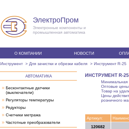
ЭлектроПром
Электронные компоненты и
промышленная автоматика
О КОМПАНИИ
НОВОСТИ
ОПЛА
Инструмент
Для зачистки и обрезки кабеля
Инструмент R-25
ИНСТРУМЕНТ R-25
АВТОМАТИКА
Минимальная с
Оптовые цены 
»
Бесконтактные датчики
Товар на удал
(выключатели)
Цены действит
»
Регуляторы температуры
розничного ма
»
Редукторы
»
Счетчики метража
Артикул:
Наимено
»
Частотные преобразователи
120682