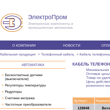
ЭлектроПром
Электронные компоненты и
промышленная автоматика
О КОМПАНИИ
НОВОСТИ
ОПЛА
Кабельная продукция
Телефонный кабель
Кабель телефонны
КАБЕЛЬ ТЕЛЕФОНН
АВТОМАТИКА
Минимальная с
Оптовые цены 
»
Бесконтактные датчики
Товар на удал
(выключатели)
Цены действит
»
Регуляторы температуры
розничного ма
»
Редукторы
»
Счетчики метража
Артикул:
Наимено
»
Частотные преобразователи
128848
Вито