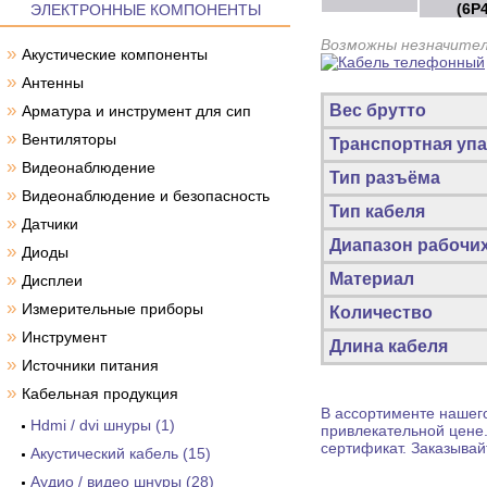
(6P
ЭЛЕКТРОННЫЕ КОМПОНЕНТЫ
Возможны незначител
»
Акустические компоненты
»
Антенны
»
Вес брутто
Арматура и инструмент для сип
»
Вентиляторы
Транспортная упа
»
Видеонаблюдение
Тип разъёма
»
Видеонаблюдение и безопасность
Тип кабеля
»
Датчики
Диапазон рабочи
»
Диоды
»
Материал
Дисплеи
»
Измерительные приборы
Количество
»
Инструмент
Длина кабеля
»
Источники питания
»
Кабельная продукция
В ассортименте нашего
Hdmi / dvi шнуры (1)
привлекательной цене
сертификат. Заказыва
Акустический кабель (15)
Аудио / видео шнуры (28)