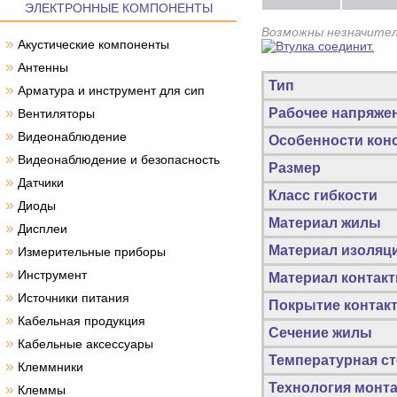
ЭЛЕКТРОННЫЕ КОМПОНЕНТЫ
Возможны незначител
»
Акустические компоненты
»
Антенны
Тип
»
Арматура и инструмент для сип
»
Рабочее напряже
Вентиляторы
»
Видеонаблюдение
Особенности кон
»
Видеонаблюдение и безопасность
Размер
»
Датчики
Класс гибкости
»
Диоды
Материал жилы
»
Дисплеи
»
Материал изоляц
Измерительные приборы
»
Инструмент
Материал контакт
»
Источники питания
Покрытие контакт
»
Кабельная продукция
Сечение жилы
»
Кабельные аксессуары
Температурная ст
»
Клеммники
Технология монт
»
Клеммы