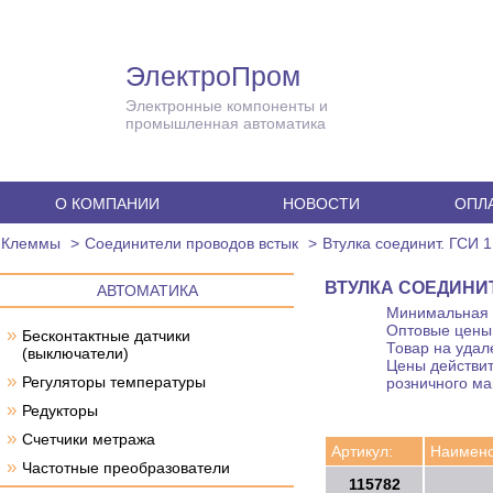
ЭлектроПром
Электронные компоненты и
промышленная автоматика
О КОМПАНИИ
НОВОСТИ
ОПЛА
Клеммы
Соединители проводов встык
Втулка соединит. ГСИ 1
ВТУЛКА СОЕДИНИТ.
АВТОМАТИКА
Минимальная с
Оптовые цены 
»
Бесконтактные датчики
Товар на удал
(выключатели)
Цены действит
»
Регуляторы температуры
розничного ма
»
Редукторы
»
Счетчики метража
Артикул:
Наимено
»
Частотные преобразователи
115782