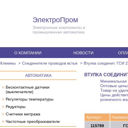
ЭлектроПром
Электронные компоненты и
промышленная автоматика
О КОМПАНИИ
НОВОСТИ
ОПЛА
Клеммы
Соединители проводов встык
Втулка соединит. ГСИ 2.
ВТУЛКА СОЕДИНИТ. 
АВТОМАТИКА
Минимальная с
Оптовые цены 
»
Бесконтактные датчики
Товар на удал
(выключатели)
Цены действит
»
Регуляторы температуры
розничного ма
»
Редукторы
»
Счетчики метража
Артикул:
Наимено
»
Частотные преобразователи
115789
ГС