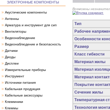
ЭЛЕКТРОННЫЕ КОМПОНЕНТЫ
Возможны незначител
»
Акустические компоненты
»
Антенны
Тип
»
Арматура и инструмент для сип
»
Рабочее напряже
Вентиляторы
»
Видеонаблюдение
Особенности кон
»
Видеонаблюдение и безопасность
Размер
»
Датчики
Класс гибкости
»
Диоды
Материал жилы
»
Дисплеи
»
Материал изоляц
Измерительные приборы
»
Инструмент
Материал контакт
»
Источники питания
Покрытие контакт
»
Кабельная продукция
Сечение жилы
»
Кабельные аксессуары
Температурная ст
»
Клеммники
Технология монт
»
Клеммы