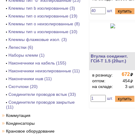
Клеммы тип *u* изолированные (23)
Клеммы тип b изолированные (3)
шт.
купить
Клеммы тип o изолированные (19)
Клеммы тип o неизолированные (8)
Клеммы тип u изолированные (10)
Клеммы флажковые изол. (3)
Лепестки (6)
Наборы клемм (1)
Втулка соединит.
ГСИ-Т 1.5 (20шт.)
Наконечники на кабель (155)
Наконечники неизолированные (11)
672
₽
в розницу:
Наконечники ншв (11)
оптом:
454
₽
Скотчлоки (20)
на складе:
3 шт.
Соединители проводов встык (33)
шт.
купить
Соединители проводов закрытые
(11)
»
Коммутация
»
Конденсаторы
»
Крановое оборудование