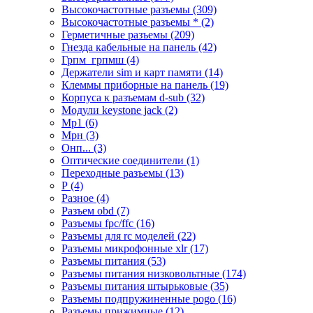
Высокочастотные разъемы (309)
Высокочастотные разъемы * (2)
Герметичные разъемы (209)
Гнезда кабельные на панель (42)
Грпм_грпмш (4)
Держатели sim и карт памяти (14)
Клеммы приборные на панель (19)
Корпуса к разъемам d-sub (32)
Модули keystone jack (2)
Мр1 (6)
Мрн (3)
Онп... (3)
Оптические соединители (1)
Переходные разъемы (13)
Р (4)
Разное (4)
Разъем obd (7)
Разъемы fpc/ffc (16)
Разъемы для rc моделей (22)
Разъемы микрофонные xlr (17)
Разъемы питания (53)
Разъемы питания низковольтные (174)
Разъемы питания штырьковые (35)
Разъемы подпружиненные pogo (16)
Разъемы прижимные (12)