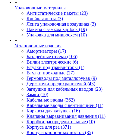
»
Упаковочные материалы
Антистатические пакеты (23)
Клейкая лента (3)
Лента упаковочная воздушная (3)
Пакеты с замком zip-lock (19)
Упаковка для микросхем (10)
»
Установочные изделия
Амортизаторы (17)
Батарейные отсеки (106)
Вилки электрические (6)
Втулки под транзисторы (1)
Втулки проходные (27)
Гермовводы под металлорукав (9)
Держатели предохранителей (43)
Заглушки для кабельных вводов (23)
Замки (10)
Кабельные вводы (362)
Кабельные вводы с вентиляцией (11)
Каркасы для катушек (16)
Клапаны выравнивания давления (11)
Коробки распределительные (10)
Корпуса для рэа (371)
Корпуса кнопочных постов (35)