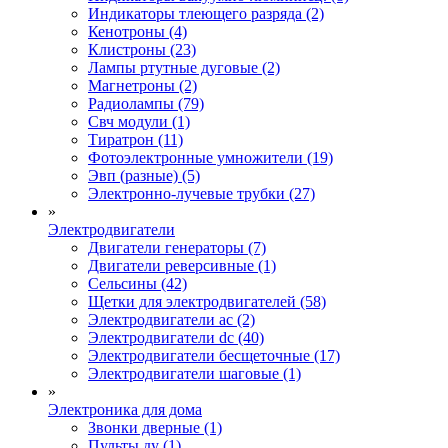
Индикаторы тлеющего разряда (2)
Кенотроны (4)
Клистроны (23)
Лампы ртутные дуговые (2)
Магнетроны (2)
Радиолампы (79)
Свч модули (1)
Тиратрон (11)
Фотоэлектронные умножители (19)
Эвп (разные) (5)
Электронно-лучевые трубки (27)
»
Электродвигатели
Двигатели генераторы (7)
Двигатели реверсивные (1)
Сельсины (42)
Щетки для электродвигателей (58)
Электродвигатели ac (2)
Электродвигатели dc (40)
Электродвигатели бесщеточные (17)
Электродвигатели шаговые (1)
»
Электроника для дома
Звонки дверные (1)
Пульты ду (1)