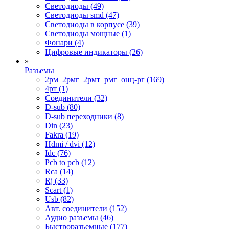
Светодиоды (49)
Светодиоды smd (47)
Светодиоды в корпусе (39)
Светодиоды мощные (1)
Фонари (4)
Цифровые индикаторы (26)
»
Разъемы
2рм_2рмг_2рмт_рмг_онц-рг (169)
4рт (1)
Cоединители (32)
D-sub (80)
D-sub переходники (8)
Din (23)
Fakra (19)
Hdmi / dvi (12)
Idc (76)
Pcb to pcb (12)
Rca (14)
Rj (33)
Scart (1)
Usb (82)
Авт. соединители (152)
Аудио разъемы (46)
Быстроразъемные (177)