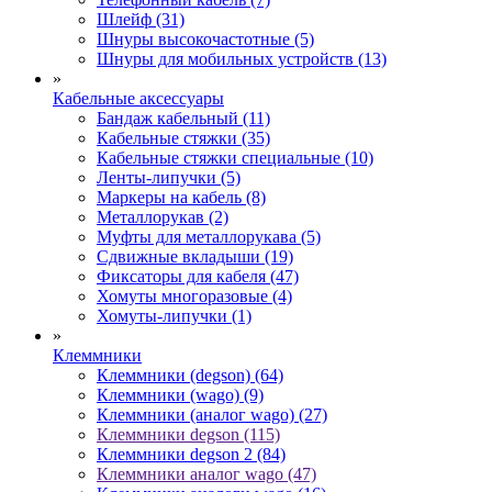
Шлейф (31)
Шнуры высокочастотные (5)
Шнуры для мобильных устройств (13)
»
Кабельные аксессуары
Бандаж кабельный (11)
Кабельные стяжки (35)
Кабельные стяжки специальные (10)
Ленты-липучки (5)
Маркеры на кабель (8)
Металлорукав (2)
Муфты для металлорукава (5)
Сдвижные вкладыши (19)
Фиксаторы для кабеля (47)
Хомуты многоразовые (4)
Хомуты-липучки (1)
»
Клеммники
Клеммники (degson) (64)
Клеммники (wago) (9)
Клеммники (аналог wago) (27)
Клеммники degson (115)
Клеммники degson 2 (84)
Клеммники аналог wago (47)