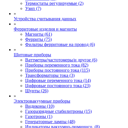
Термостаты регулируемые (2)
Узип (7)
»
Устройства считывания данных
»
Ферритовые изделия и магниты
Магниты (61)
Ферриты (75)
Фильтры ферритовые на провод (6)
»
Щитовые приборы
Ваттметры/частотомеры/и другое (6)
Приборы переменного тока (82)
Приборы постоянного тока (115)
Трансформаторы тока (3)
Цифровые переменного тока (14)
Цифровые постоянного тока (23)
Шунты (26)
»
Электровакуумные приборы
Видиконы (10)
Газоразрядные стабилитроны (15)
Газотроны (1)
Генераторные лампы (48)
Индикаторы вакуумно-люминисц. (8)