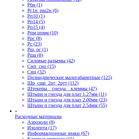
Рбн (1)
Рг1н_рш2н (6)
Рп10 (1)
Рп14 (5)
Рп15 (4)
Рпм рпмм (10)
Ррс (8)
Рс (23)
Рш, рг (1)
Рша (8)
Силовые разъемы (42)
Снп_сно (15)
Снц (32)
Цилиндрические малогабаритные (125)
Шр_сшр_2рт_2ртт (112)
Штекеры _ гнезда _ клеммы (47)
Штыри и гнезда для плат 1.27мм (11)
Штыри и гнезда для плат 2.00мм (23)
Штыри и гнезда для плат 2.54мм (55)
»
Расходные материалы
Аэрозоли (8)
Изолента (17)
Информационные знаки (67)
Клеевые стержни (15)