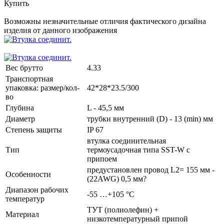
Купить
Возможны незначительные отличия фактического дизайна
изделия от данного изображения
Вес брутто
4.33
Транспортная
упаковка: размер/кол-
42*28*23.5/300
во
Глубина
L - 45,5 мм
Диаметр
трубки внутренний (D) - 13 (min) мм
Степень защиты
IP 67
втулка соединительная
Тип
термоусадочная типа SST-W с
припоем
предустановлен провод L2= 155 мм -
Особенности
(22AWG) 0,5 мм?
Диапазон рабочих
-55 …+105 °С
температур
ТУТ (полиолефин) +
Материал
низкотемпературный припой