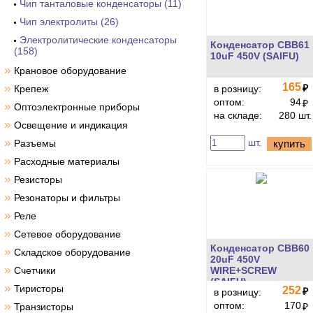
Чип танталовые конденсаторы (11)
Чип электролиты (26)
Электролитические конденсаторы
Конденсатор CBB61
(158)
10uF 450V (SAIFU)
»
Крановое оборудование
165
»
₽
Крепеж
в розницу:
оптом:
94
₽
»
Оптоэлектронные приборы
на складе:
280 шт.
»
Освещение и индикация
»
шт.
Разъемы
купить
»
Расходные материалы
»
Резисторы
»
Резонаторы и фильтры
»
Реле
»
Сетевое оборудование
Конденсатор CBB60
»
Складское оборудование
20uF 450V
»
Счетчики
WIRE+SCREW
(SAIFU)
»
Тиристоры
252
₽
в розницу:
»
оптом:
170
Транзисторы
₽