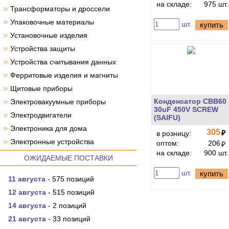
на складе:
975 шт.
»
Трансформаторы и дроссели
»
Упаковочные материалы
шт.
купить
»
Установочные изделия
»
Устройства защиты
»
Устройства считывания данных
»
Ферритовые изделия и магниты
»
Щитовые приборы
»
Конденсатор CBB60
Электровакуумные приборы
30uF 450V SCREW
»
Электродвигатели
(SAIFU)
»
Электроника для дома
305
₽
в розницу:
»
Электронные устройства
оптом:
206
₽
на складе:
900 шт.
ОЖИДАЕМЫЕ ПОСТАВКИ
шт.
купить
11 августа
- 575 позиций
12 августа
- 515 позиций
14 августа
- 2 позиций
21 августа
- 33 позиций