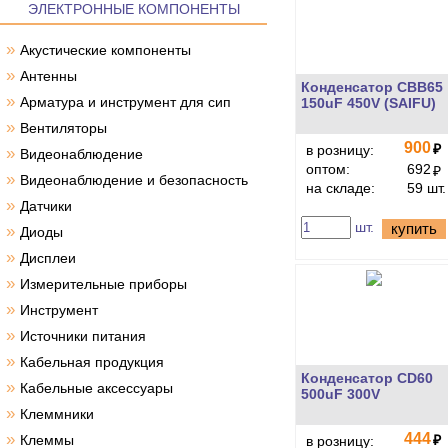
ЭЛЕКТРОННЫЕ КОМПОНЕНТЫ
»
Акустические компоненты
»
Антенны
Конденсатор CBB65
»
Арматура и инструмент для сип
150uF 450V (SAIFU)
»
Вентиляторы
900
₽
в розницу:
»
Видеонаблюдение
оптом:
692
₽
»
Видеонаблюдение и безопасность
на складе:
59 шт.
»
Датчики
шт.
купить
»
Диоды
»
Дисплеи
»
Измерительные приборы
»
Инструмент
»
Источники питания
»
Кабельная продукция
Конденсатор CD60
»
Кабельные аксессуары
500uF 300V
»
Клеммники
»
444
Клеммы
₽
в розницу: