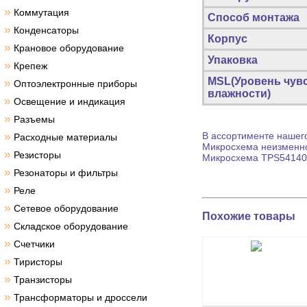
»
Коммутация
Способ монтажа
»
Конденсаторы
Корпус
»
Крановое оборудование
Упаковка
»
Крепеж
MSL(Уровень чув
»
Оптоэлектронные приборы
влажности)
»
Освещение и индикация
»
Разъемы
»
В ассортименте нашего
Расходные материалы
Микросхема
неизменно
»
Резисторы
Микросхема
TPS54140D
»
Резонаторы и фильтры
»
Реле
»
Сетевое оборудование
Похожие товары
»
Складское оборудование
»
Счетчики
»
Тиристоры
»
Транзисторы
»
Трансформаторы и дроссели