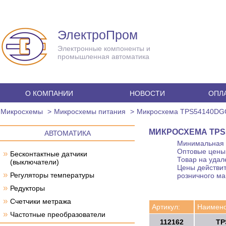
ЭлектроПром
Электронные компоненты и
промышленная автоматика
О КОМПАНИИ
НОВОСТИ
ОПЛА
Микросхемы
Микросхемы питания
Микросхема TPS54140D
МИКРОСХЕМА TPS
АВТОМАТИКА
Минимальная с
Оптовые цены 
»
Бесконтактные датчики
Товар на удал
(выключатели)
Цены действит
»
Регуляторы температуры
розничного ма
»
Редукторы
»
Счетчики метража
Артикул:
Наимено
»
Частотные преобразователи
112162
TP