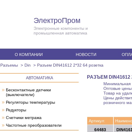
ЭлектроПром
Электронные компоненты и
промышленная автоматика
О КОМПАНИИ
НОВОСТИ
ОПЛА
Разъемы
Din
Разъем DIN41612 2*32 64 розетка
РАЗЪЕМ DIN41612 
АВТОМАТИКА
Минимальная с
Оптовые цены 
»
Бесконтактные датчики
Товар на удал
(выключатели)
Цены действит
»
Регуляторы температуры
розничного ма
»
Редукторы
»
Счетчики метража
Артикул:
Наимено
»
Частотные преобразователи
64483
DIN4161