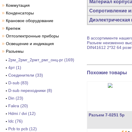
Материал корпус
»
Коммутация
Сопротивление из
»
Конденсаторы
Диэлектрическая
»
Крановое оборудование
»
Крепеж
»
Оптоэлектронные приборы
В ассортименте нашего
Разъем
неизменно высо
»
Освещение и индикация
DIN41612 2*32 64 розе
»
Разъемы
2рм_2рмг_2рмт_рмг_онц-рг (169)
4рт (1)
Похожие товары
Cоединители (33)
D-sub (83)
D-sub переходники (8)
Din (23)
Fakra (20)
Hdmi / dvi (12)
Разъем 7-0251 5p
Idc (76)
Pcb to pcb (12)