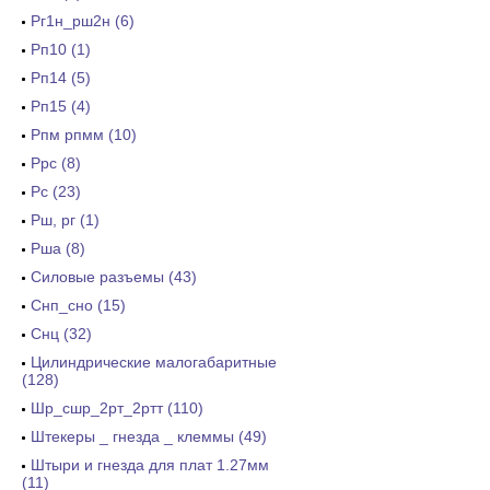
Рг1н_рш2н (6)
Рп10 (1)
Рп14 (5)
Рп15 (4)
Рпм рпмм (10)
Ррс (8)
Рс (23)
Рш, рг (1)
Рша (8)
Силовые разъемы (43)
Снп_сно (15)
Снц (32)
Цилиндрические малогабаритные
(128)
Шр_сшр_2рт_2ртт (110)
Штекеры _ гнезда _ клеммы (49)
Штыри и гнезда для плат 1.27мм
(11)