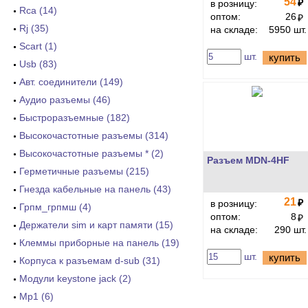
54
₽
в розницу:
Rca (14)
оптом:
26
₽
Rj (35)
на складе:
5950 шт.
Scart (1)
шт.
купить
Usb (83)
Авт. соединители (149)
Аудио разъемы (46)
Быстроразъемные (182)
Высокочастотные разъемы (314)
Высокочастотные разъемы * (2)
Разъем MDN-4HF
Герметичные разъемы (215)
Гнезда кабельные на панель (43)
21
₽
в розницу:
Грпм_грпмш (4)
оптом:
8
₽
Держатели sim и карт памяти (15)
на складе:
290 шт.
Клеммы приборные на панель (19)
шт.
купить
Корпуса к разъемам d-sub (31)
Модули keystone jack (2)
Мр1 (6)