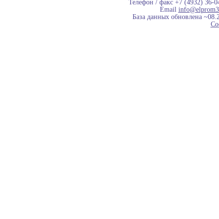
Телефон / факс +7 (4932) 36-0
Email
info@elprom3
База данных обновлена ~08.
Co