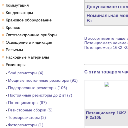
»
Коммутация
Допускаемое откл
»
Конденсаторы
Номинальная мощ
»
Крановое оборудование
Вт
»
Крепеж
»
Оптоэлектронные приборы
В ассортименте нашего
»
Освещение и индикация
Потенциометр
неизмен
Потенциометр
16K2 KC
»
Разъемы
»
Расходные материалы
»
Резисторы
С этим товаром ча
Smd резисторы (4)
Мощные постоянные резисторы (91)
Подстроечные резисторы (106)
Постоянные резисторы до 2 вт (7)
Потенциометры (67)
Резисторные сборки (5)
Потенциометр 16K2
Терморезисторы (3)
F 2x10k
Фоторезисторы (1)