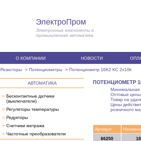
ЭлектроПром
Электронные компоненты и
промышленная автоматика
О КОМПАНИИ
НОВОСТИ
ОПЛА
Резисторы
Потенциометры
Потенциометр 16K2 KC 2x10k
ПОТЕНЦИОМЕТР 16
АВТОМАТИКА
Минимальная с
Оптовые цены 
»
Бесконтактные датчики
Товар на удал
(выключатели)
Цены действит
»
Регуляторы температуры
розничного ма
»
Редукторы
»
Счетчики метража
Артикул:
Наимено
»
Частотные преобразователи
66250
16