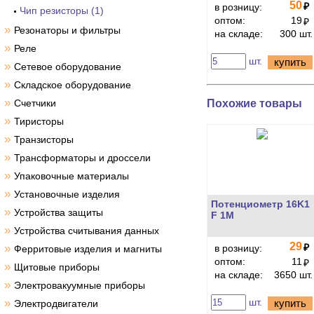
50
₽
в розницу:
Чип резисторы (1)
оптом:
19
₽
»
Резонаторы и фильтры
на складе:
300 шт.
»
Реле
шт.
купить
»
Сетевое оборудование
»
Складское оборудование
»
Похожие товары
Счетчики
»
Тиристоры
»
Транзисторы
»
Трансформаторы и дроссели
»
Упаковочные материалы
»
Установочные изделия
Потенциометр 16K1
»
Устройства защиты
F 1M
»
Устройства считывания данных
29
»
₽
в розницу:
Ферритовые изделия и магниты
оптом:
11
₽
»
Щитовые приборы
на складе:
3650 шт.
»
Электровакуумные приборы
»
шт.
купить
Электродвигатели