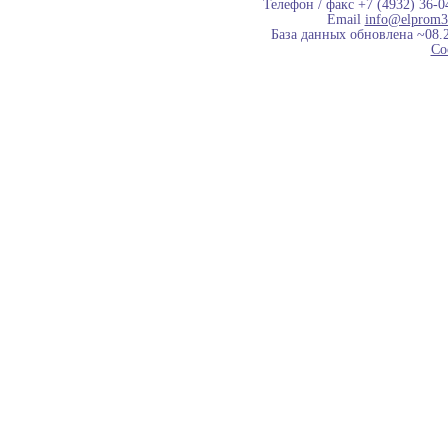
Телефон / факс +7 (4932) 36-0
Email
info@elprom3
База данных обновлена ~08.
Co