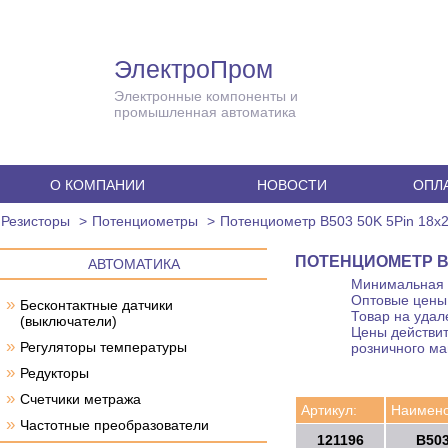
ЭлектроПром
Электронные компоненты и
промышленная автоматика
О КОМПАНИИ
НОВОСТИ
ОПЛА
Резисторы
Потенциометры
Потенциометр B503 50K 5Pin 18x
ПОТЕНЦИОМЕТР B5
АВТОМАТИКА
Минимальная с
Оптовые цены 
»
Бесконтактные датчики
Товар на удал
(выключатели)
Цены действит
»
Регуляторы температуры
розничного ма
»
Редукторы
»
Счетчики метража
Артикул:
Наимено
»
Частотные преобразователи
121196
B503