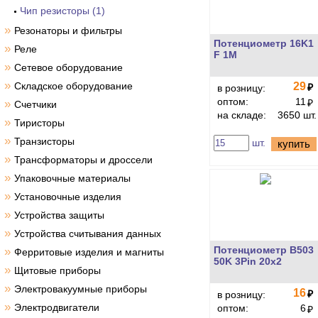
Чип резисторы (1)
»
Резонаторы и фильтры
Потенциометр 16K1
»
Реле
F 1M
»
Сетевое оборудование
»
Складское оборудование
29
₽
в розницу:
оптом:
11
»
₽
Счетчики
на складе:
3650 шт.
»
Тиристоры
»
Транзисторы
шт.
купить
»
Трансформаторы и дроссели
»
Упаковочные материалы
»
Установочные изделия
»
Устройства защиты
»
Устройства считывания данных
Потенциометр B503
»
Ферритовые изделия и магниты
50K 3Pin 20x2
»
Щитовые приборы
»
Электровакуумные приборы
16
₽
в розницу:
»
Электродвигатели
оптом:
6
₽