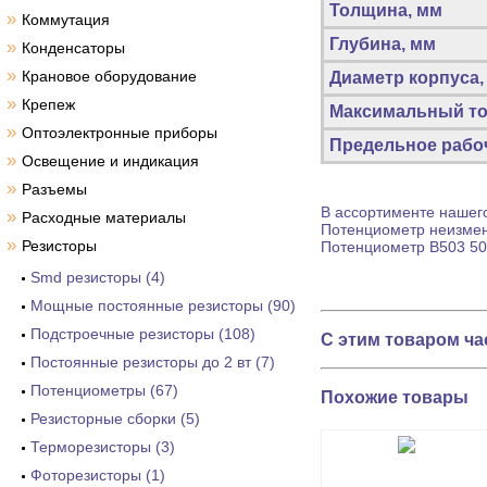
Толщина, мм
»
Коммутация
Глубина, мм
»
Конденсаторы
»
Крановое оборудование
Диаметр корпуса,
»
Крепеж
Максимальный то
»
Оптоэлектронные приборы
Предельное рабоч
»
Освещение и индикация
»
Разъемы
В ассортименте нашего
»
Расходные материалы
Потенциометр
неизмен
»
Резисторы
Потенциометр
B503 50
Smd резисторы (4)
Мощные постоянные резисторы (90)
Подстроечные резисторы (108)
С этим товаром ча
Постоянные резисторы до 2 вт (7)
Потенциометры (67)
Похожие товары
Резисторные сборки (5)
Терморезисторы (3)
Фоторезисторы (1)