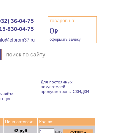
932) 36-04-75
товаров на:
15-830-04-75
0
₽
оформить заявку
nfo@elprom37.ru
Для постоянных
покупателей
предусмотрены СКИДКИ
чняйте.
от цен
Цена оптовая:
Кол-во:
42 руб
шт.
КУПИТЬ