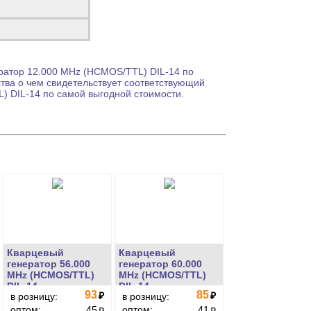
ратор
12.000 MHz (HCMOS/TTL) DIL-14 по
тва о чем свидетельствует соответствующий
 DIL-14 по самой выгодной стоимости.
Кварцевый
Кварцевый
генератор 56.000
генератор 60.000
MHz (HCMOS/TTL)
MHz (HCMOS/TTL)
DIL-14
DIL-14
93
85
₽
₽
в розницу:
в розницу:
оптом:
45
оптом:
41