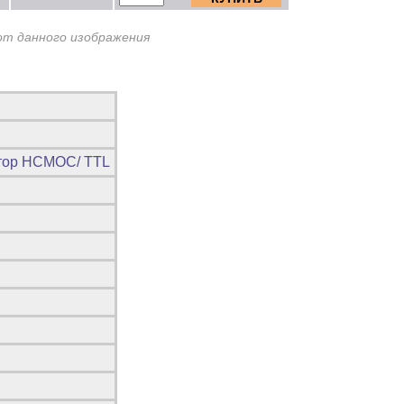
от данного изображения
тор HCMOC/ TTL