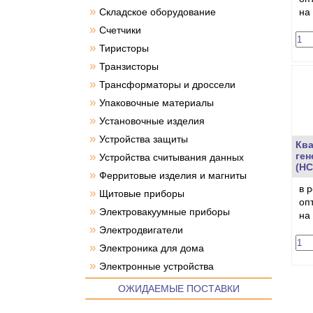
»
Складское оборудование
на
»
Счетчики
»
Тиристоры
»
Транзисторы
»
Трансформаторы и дроссели
»
Упаковочные материалы
»
Установочные изделия
»
Устройства защиты
Кв
»
ген
Устройства считывания данных
(HC
»
Ферритовые изделия и магниты
в 
»
Щитовые приборы
оп
»
Электровакуумные приборы
на
»
Электродвигатели
»
Электроника для дома
»
Электронные устройства
ОЖИДАЕМЫЕ ПОСТАВКИ