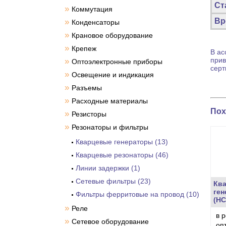
Ст
»
Коммутация
Вр
»
Конденсаторы
»
Крановое оборудование
»
Крепеж
В ас
прив
»
Оптоэлектронные приборы
серт
»
Освещение и индикация
»
Разъемы
»
Расходные материалы
Пох
»
Резисторы
»
Резонаторы и фильтры
Кварцевые генераторы (13)
Кварцевые резонаторы (46)
Линии задержки (1)
Сетевые фильтры (23)
Кв
ген
Фильтры ферритовые на провод (10)
(HC
»
Реле
в 
»
Сетевое оборудование
оп