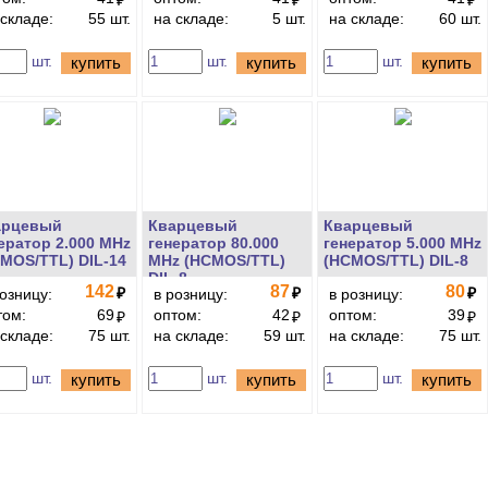
₽
₽
₽
 складе:
55 шт.
на складе:
5 шт.
на складе:
60 шт.
шт.
шт.
шт.
купить
купить
купить
арцевый
Кварцевый
Кварцевый
ератор 2.000 MHz
генератор 80.000
генератор 5.000 MHz
MOS/TTL) DIL-14
MHz (HCMOS/TTL)
(HCMOS/TTL) DIL-8
DIL-8
142
87
80
₽
₽
₽
розницу:
в розницу:
в розницу:
том:
69
оптом:
42
оптом:
39
₽
₽
₽
 складе:
75 шт.
на складе:
59 шт.
на складе:
75 шт.
шт.
шт.
шт.
купить
купить
купить