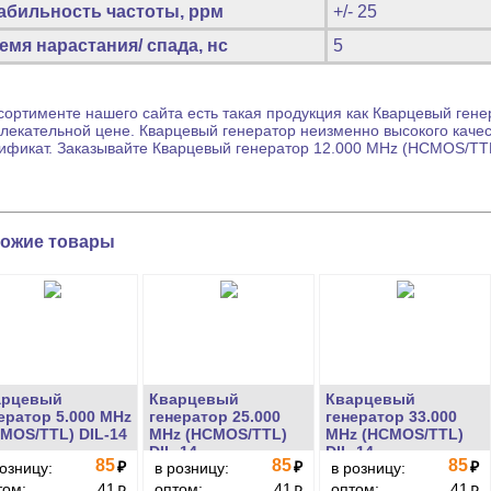
абильность частоты, ррм
+/- 25
емя нарастания/ спада, нс
5
сортименте нашего сайта есть такая продукция как
Кварцевый гене
лекательной цене.
Кварцевый генератор
неизменно высокого качес
ификат. Заказывайте
Кварцевый генератор
12.000 MHz (HCMOS/TTL)
ожие товары
арцевый
Кварцевый
Кварцевый
ератор 5.000 MHz
генератор 25.000
генератор 33.000
MOS/TTL) DIL-14
MHz (HCMOS/TTL)
MHz (HCMOS/TTL)
DIL-14
DIL-14
85
85
85
₽
₽
₽
розницу:
в розницу:
в розницу:
том:
41
оптом:
41
оптом:
41