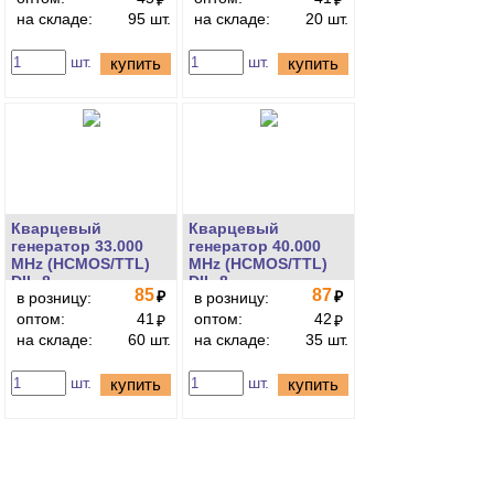
₽
₽
на складе:
95 шт.
на складе:
20 шт.
шт.
шт.
купить
купить
Кварцевый
Кварцевый
генератор 33.000
генератор 40.000
MHz (HCMOS/TTL)
MHz (HCMOS/TTL)
DIL-8
DIL-8
85
87
₽
₽
в розницу:
в розницу:
оптом:
41
оптом:
42
₽
₽
на складе:
60 шт.
на складе:
35 шт.
шт.
шт.
купить
купить