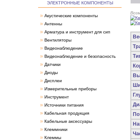
ЭЛЕКТРОННЫЕ КОМПОНЕНТЫ
Воз
»
Акустические компоненты
»
Антенны
»
Арматура и инструмент для сип
Ве
»
Вентиляторы
Тр
»
Видеонаблюдение
»
Ти
Видеонаблюдение и безопасность
»
Датчики
Ко
»
Диоды
Вы
»
Дисплеи
Ши
»
Измерительные приборы
Гл
»
Инструмент
»
Ди
Источники питания
»
Кабельная продукция
По
»
Кабельные аксессуары
На
»
Клеммники
Ча
»
Клеммы