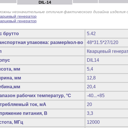
DIL-14
можны незначительные отличия фактического дизайна изделия 
с брутто
5.42
анспортная упаковка: размер/кол-во
48*31.5*27/120
п
Кварцевый генера
рпус
DIL14
сота, мм
5,4
рина, мм
12,8
убина,мм
20,4
апазон рабочих температур, °C
-40...+85
требляемый ток, мА
20
пряжение питания, В
3,3
стота, МГц
12000