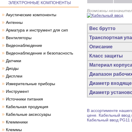
ЭЛЕКТРОННЫЕ КОМПОНЕНТЫ
Возможны незначител
»
Акустические компоненты
»
Антенны
Вес брутто
»
Арматура и инструмент для сип
»
Транспортная упа
Вентиляторы
»
Видеонаблюдение
Описание
»
Видеонаблюдение и безопасность
Класс защиты
»
Датчики
Материал корпус
»
Диоды
Диапазон рабочих
»
Дисплеи
»
Диаметр входящег
Измерительные приборы
»
Инструмент
Диаметр установо
»
Источники питания
»
Кабельная продукция
В ассортименте нашего
»
Кабельные аксессуары
цене.
Кабельный ввод
Кабельный ввод
PG11 (
»
Клеммники
»
Клеммы