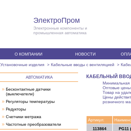
ЭлектроПром
Электронные компоненты и
промышленная автоматика
О КОМПАНИИ
НОВОСТИ
ОПЛА
Установочные изделия
Кабельные вводы с вентиляцией
Кабел
КАБЕЛЬНЫЙ ВВОД 
АВТОМАТИКА
Минимальная с
Оптовые цены 
»
Бесконтактные датчики
Товар на удал
(выключатели)
Цены действит
»
Регуляторы температуры
розничного ма
»
Редукторы
»
Счетчики метража
Артикул:
Наимено
»
Частотные преобразователи
113864
PG11 (