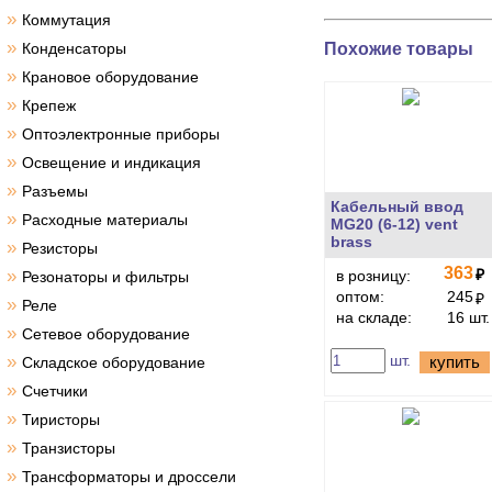
»
Коммутация
»
Похожие товары
Конденсаторы
»
Крановое оборудование
»
Крепеж
»
Оптоэлектронные приборы
»
Освещение и индикация
»
Разъемы
Кабельный ввод
»
Расходные материалы
MG20 (6-12) vent
brass
»
Резисторы
363
»
₽
в розницу:
Резонаторы и фильтры
оптом:
245
₽
»
Реле
на складе:
16 шт.
»
Сетевое оборудование
»
шт.
купить
Складское оборудование
»
Счетчики
»
Тиристоры
»
Транзисторы
»
Трансформаторы и дроссели