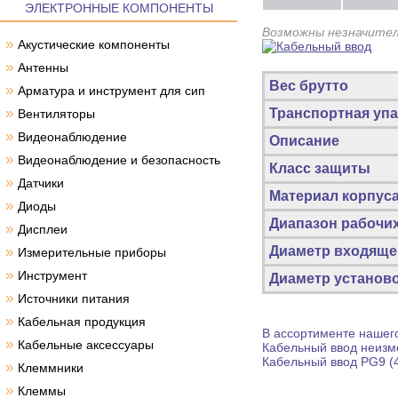
ЭЛЕКТРОННЫЕ КОМПОНЕНТЫ
Возможны незначител
»
Акустические компоненты
»
Антенны
Вес брутто
»
Арматура и инструмент для сип
»
Транспортная упа
Вентиляторы
»
Видеонаблюдение
Описание
»
Видеонаблюдение и безопасность
Класс защиты
»
Датчики
Материал корпус
»
Диоды
Диапазон рабочих
»
Дисплеи
»
Диаметр входящег
Измерительные приборы
»
Инструмент
Диаметр установо
»
Источники питания
»
Кабельная продукция
В ассортименте нашего
»
Кабельные аксессуары
Кабельный ввод
неизме
Кабельный ввод
PG9 (4
»
Клеммники
»
Клеммы