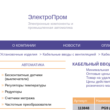
ЭлектроПром
Электронные компоненты и
промышленная автоматика
О КОМПАНИИ
НОВОСТИ
ОПЛА
Установочные изделия
Кабельные вводы с вентиляцией
Кабел
КАБЕЛЬНЫЙ ВВОД 
АВТОМАТИКА
Минимальная с
Оптовые цены 
»
Бесконтактные датчики
Товар на удал
(выключатели)
Цены действит
»
Регуляторы температуры
розничного ма
»
Редукторы
»
Счетчики метража
Артикул:
Наимено
»
Частотные преобразователи
113848
PG9 (