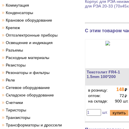
Корпус для РЭА
неизме
»
Коммутация
для РЭА
20-33 (70x45x
»
Конденсаторы
»
Крановое оборудование
»
Крепеж
С этим товаром ча
»
Оптоэлектронные приборы
»
Освещение и индикация
»
Разъемы
»
Расходные материалы
»
Резисторы
»
Текстолит FR4-1
Резонаторы и фильтры
1.5mm 100*200
»
Реле
»
Сетевое оборудование
148
₽
в розницу:
»
Складское оборудование
оптом:
72
₽
на складе:
900 шт.
»
Счетчики
»
Тиристоры
шт.
купить
»
Транзисторы
»
Трансформаторы и дроссели