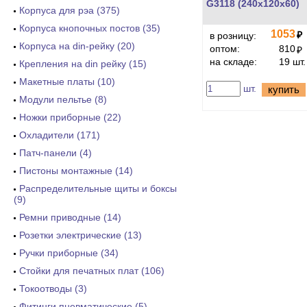
G3118 (240x120x60)
Корпуса для рэа (375)
Корпуса кнопочных постов (35)
1053
₽
в розницу:
Корпуса на din-рейку (20)
оптом:
810
₽
на складе:
19 шт.
Крепления на din рейку (15)
Макетные платы (10)
шт.
купить
Модули пельтье (8)
Ножки приборные (22)
Охладители (171)
Патч-панели (4)
Пистоны монтажные (14)
Распределительные щиты и боксы
(9)
Ремни приводные (14)
Розетки электрические (13)
Ручки приборные (34)
Стойки для печатных плат (106)
Токоотводы (3)
Фитинги пневматические (5)