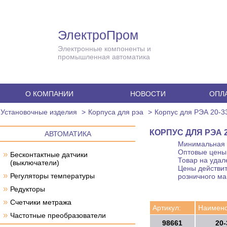
ЭлектроПром
Электронные компоненты и
промышленная автоматика
О КОМПАНИИ
НОВОСТИ
ОПЛА
Установочные изделия
Корпуса для рэа
Корпус для РЭА 20-3
КОРПУС ДЛЯ РЭА 20
АВТОМАТИКА
Минимальная с
Оптовые цены 
»
Бесконтактные датчики
Товар на удал
(выключатели)
Цены действит
»
Регуляторы температуры
розничного ма
»
Редукторы
»
Счетчики метража
Артикул:
Наимено
»
Частотные преобразователи
98661
20-