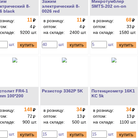
жим
Зажим
Микротумблер
ктрический 8-
электрический 8-
SMTS-202 on-on
6 black
0026 red
11
11
68
₽
₽
₽
розницу:
в розницу:
в розницу:
том:
4
оптом:
4
оптом:
33
₽
₽
₽
 складе:
9200 шт.
на складе:
2400 шт.
на складе:
1580 шт.
шт.
шт.
шт.
купить
купить
купить
столит FR4-1
Резистор 3362P 5K
Потенциометр 16K1
mm 100*200
KC 5k
148
34
34
₽
₽
₽
розницу:
в розницу:
в розницу:
том:
72
оптом:
13
оптом:
13
₽
₽
₽
 складе:
900 шт.
на складе:
500 шт.
на складе:
1100 шт.
шт.
шт.
шт.
купить
купить
купить