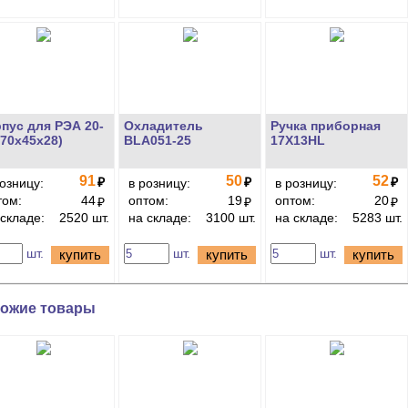
пус для РЭА 20-
Охладитель
Ручка приборная
(70x45x28)
BLA051-25
17X13HL
91
50
52
₽
₽
₽
розницу:
в розницу:
в розницу:
том:
44
оптом:
19
оптом:
20
₽
₽
₽
 складе:
2520 шт.
на складе:
3100 шт.
на складе:
5283 шт.
шт.
шт.
шт.
купить
купить
купить
ожие товары