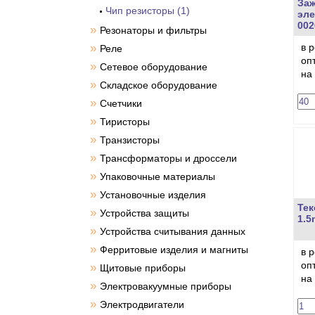
За
Чип резисторы (1)
эле
002
»
Резонаторы и фильтры
»
в 
Реле
оп
»
Сетевое оборудование
на
»
Складское оборудование
»
Счетчики
»
Тиристоры
»
Транзисторы
»
Трансформаторы и дроссели
»
Упаковочные материалы
»
Установочные изделия
Тек
»
Устройства защиты
1.5
»
Устройства считывания данных
»
Ферритовые изделия и магниты
в 
оп
»
Щитовые приборы
на
»
Электровакуумные приборы
»
Электродвигатели