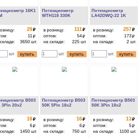
енциометр 16K1
Потенциометр
Потенциометр
M
WTH118 330K
LA42DWQ-22 1K
29
111
257
₽
₽
₽
розницу:
в розницу:
в розницу:
том:
11
оптом:
54
оптом:
173
₽
₽
₽
 складе:
3650 шт.
на складе:
225 шт.
на складе:
2 шт.
шт.
шт.
шт.
купить
купить
купить
енциометр B503
Потенциометр B503
Потенциометр B503
 3Pin 20x2
50K 5Pin 18x2
50K 3Pin 18x2
16
16
13
₽
₽
₽
розницу:
в розницу:
в розницу:
том:
6
оптом:
6
оптом:
5
₽
₽
₽
 складе:
1450 шт.
на складе:
750 шт.
на складе:
1100 шт.