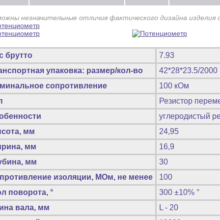
можны незначительные отличия фактического дизайна изделия 
с брутто
7.93
анспортная упаковка: размер/кол-во
42*28*23.5/2000
минальное сопротивление
100 кОм
п
Резистор перем
обенности
углеродистый ре
сота, мм
24,95
рина, мм
16,9
убина, мм
30
противление изоляции, МОм, не менее
100
ол поворота, °
300 ±10% °
ина вала, мм
L - 20