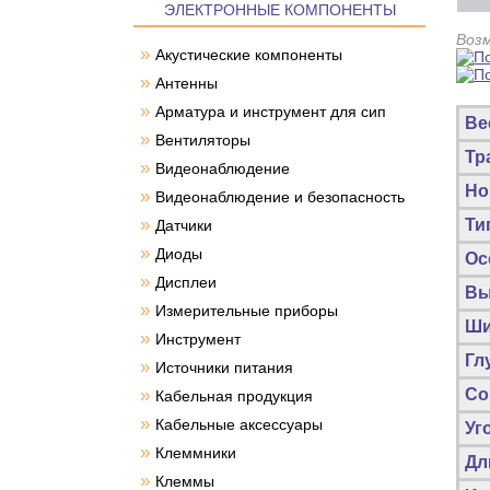
ЭЛЕКТРОННЫЕ КОМПОНЕНТЫ
Воз
»
Акустические компоненты
»
Антенны
»
Арматура и инструмент для сип
Ве
»
Вентиляторы
Тр
»
Видеонаблюдение
Но
»
Видеонаблюдение и безопасность
»
Ти
Датчики
»
Диоды
Ос
»
Дисплеи
Вы
»
Измерительные приборы
Ши
»
Инструмент
Гл
»
Источники питания
»
Со
Кабельная продукция
»
Кабельные аксессуары
Уг
»
Клеммники
Дл
»
Клеммы