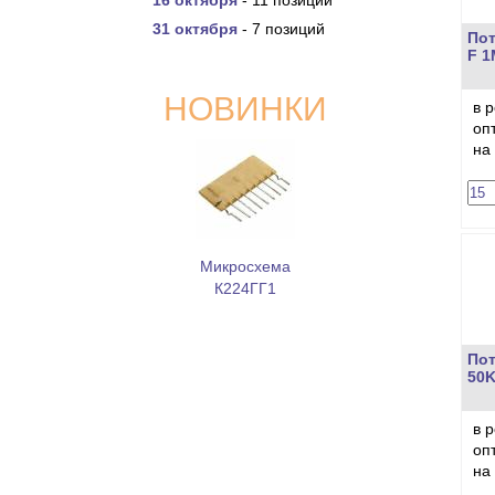
16 октября
- 11 позиций
31 октября
- 7 позиций
Пот
F 1
НОВИНКИ
в 
оп
на
Микросхема
К224ГГ1
Пот
50K
в 
оп
на