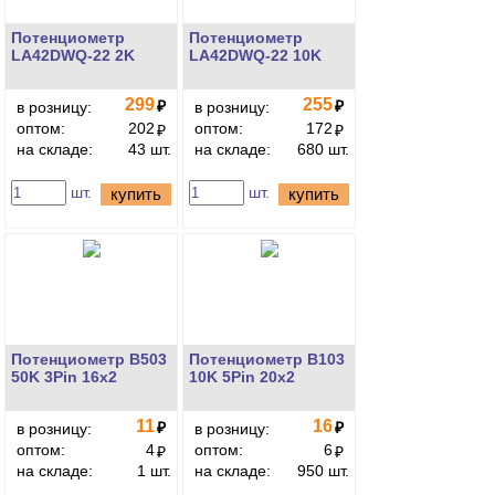
Потенциометр
Потенциометр
LA42DWQ-22 2K
LA42DWQ-22 10K
299
255
₽
₽
в розницу:
в розницу:
оптом:
202
оптом:
172
₽
₽
на складе:
43 шт.
на складе:
680 шт.
шт.
шт.
купить
купить
Потенциометр B503
Потенциометр B103
50K 3Pin 16x2
10K 5Pin 20x2
11
16
₽
₽
в розницу:
в розницу:
оптом:
4
оптом:
6
₽
₽
на складе:
1 шт.
на складе:
950 шт.