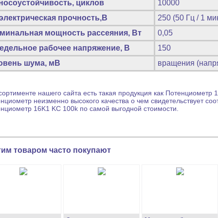
носоустойчивость, циклов
10000
электрическая прочность,В
250 (50 Гц / 1 ми
минальная мощность рассеяния, Вт
0,05
едельное рабочее напряжение, В
150
овень шума, мВ
вращения (напря
сортименте нашего сайта есть такая продукция как
Потенциометр
1
енциометр
неизменно высокого качества о чем свидетельствует соо
енциометр
16K1 KC 100k по самой выгодной стоимости.
тим товаром часто покупают