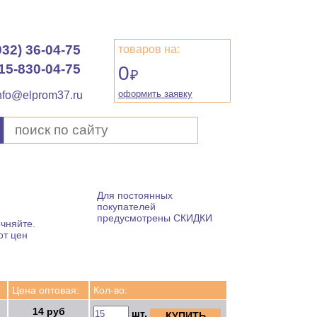
932) 36-04-75
товаров на:
15-830-04-75
0
₽
оформить заявку
nfo@elprom37.ru
Для постоянных
покупателей
предусмотрены СКИДКИ
чняйте.
от цен
Цена оптовая:
Кол-во:
14 руб
шт.
КУПИТЬ