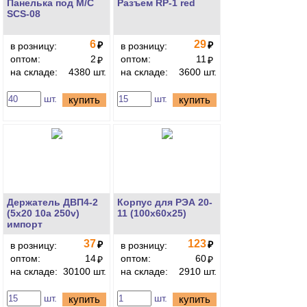
Панелька под М/С
Разъем RP-1 red
SCS-08
6
29
₽
₽
в розницу:
в розницу:
оптом:
2
оптом:
11
₽
₽
на складе:
4380 шт.
на складе:
3600 шт.
шт.
шт.
купить
купить
Держатель ДВП4-2
Корпус для РЭА 20-
(5x20 10a 250v)
11 (100x60x25)
импорт
37
123
₽
₽
в розницу:
в розницу:
оптом:
14
оптом:
60
₽
₽
на складе:
30100 шт.
на складе:
2910 шт.
шт.
шт.
купить
купить