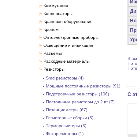
Из
»
Коммутация
Ди
»
Конденсаторы
Но
»
Крановое оборудование
»
Крепеж
Пр
»
Оптоэлектронные приборы
Ур
»
Освещение и индикация
»
Разъемы
В ас
»
Расходные материалы
Пот
Пот
»
Резисторы
Smd резисторы (4)
Мощные постоянные резисторы (91)
Подстроечные резисторы (106)
С э
Постоянные резисторы до 2 вт (7)
Потенциометры (67)
Резисторные сборки (5)
Терморезисторы (3)
Фоторезисторы (1)