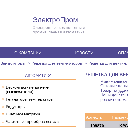
ЭлектроПром
Электронные компоненты и
промышленная автоматика
О КОМПАНИИ
НОВОСТИ
ОПЛА
Вентиляторы
Решетки для вентиляторов
Решетка для вентил.
РЕШЕТКА ДЛЯ ВЕНТ
АВТОМАТИКА
Минимальная с
Оптовые цены 
»
Бесконтактные датчики
Товар на удал
(выключатели)
Цены действит
»
Регуляторы температуры
розничного ма
»
Редукторы
»
Счетчики метража
Артикул:
Наимено
»
Частотные преобразователи
109870
KPG