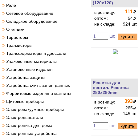
(120х120)
»
Реле
111
₽
в розницу:
»
Сетевое оборудование
оптом:
54
₽
»
Складское оборудование
на складе:
924 шт.
»
Счетчики
шт.
купить
»
Тиристоры
»
Транзисторы
»
Трансформаторы и дроссели
»
Упаковочные материалы
»
Установочные изделия
»
Устройства защиты
Решетка для
»
Устройства считывания данных
вентил. Решетка
280x280mm
»
Ферритовые изделия и магниты
»
393
Щитовые приборы
₽
в розницу:
оптом:
265
₽
»
Электровакуумные приборы
на складе:
145 шт.
»
Электродвигатели
»
Электроника для дома
шт.
купить
»
Электронные устройства