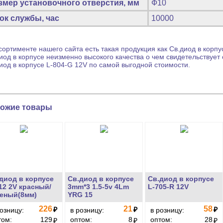
змер установочного отверстия, мм
Ф10
ок службы, час
10000
сортименте нашего сайта есть такая продукция как
Св.диод в корпу
иод в корпусе
неизменно высокого качества о чем свидетельствует
иод в корпусе
L-804-G 12V по самой выгодной стоимости.
ожие товары
диод в корпусе
Св.диод в корпусе
Св.диод в корпусе
12 2V красный/
3mm*3 1.5-5v 4Lm
L-705-R 12V
еный(8мм)
YRG 15
226
21
58
₽
₽
₽
розницу:
в розницу:
в розницу:
том:
129
оптом:
8
оптом:
28
₽
₽
₽