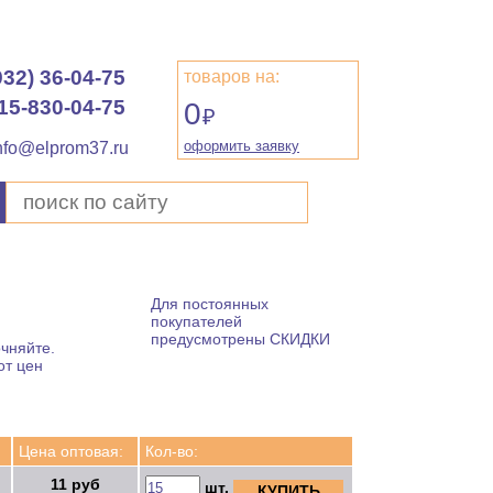
932) 36-04-75
товаров на:
15-830-04-75
0
₽
оформить заявку
nfo@elprom37.ru
Для постоянных
покупателей
предусмотрены СКИДКИ
чняйте.
от цен
Цена оптовая:
Кол-во:
11 руб
шт.
КУПИТЬ