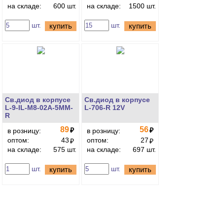
на складе:
600 шт.
на складе:
1500 шт.
шт.
шт.
купить
купить
Св.диод в корпусе
Св.диод в корпусе
L-9-IL-M8-02A-5MM-
L-706-R 12V
R
89
56
₽
₽
в розницу:
в розницу:
оптом:
43
оптом:
27
₽
₽
на складе:
575 шт.
на складе:
697 шт.
шт.
шт.
купить
купить