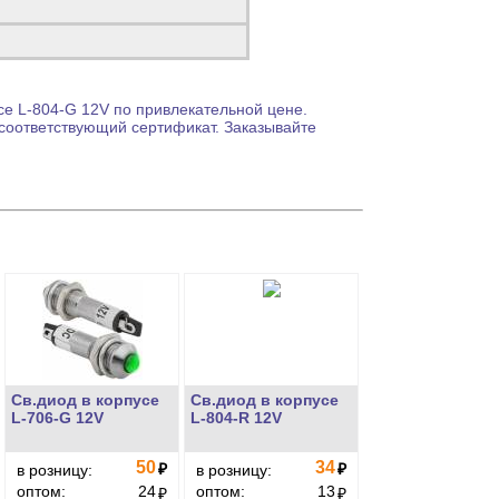
се
L-804-G 12V по привлекательной цене.
 соответствующий сертификат. Заказывайте
Св.диод в корпусе
Св.диод в корпусе
L-706-G 12V
L-804-R 12V
50
34
₽
₽
в розницу:
в розницу:
оптом:
24
оптом:
13
₽
₽