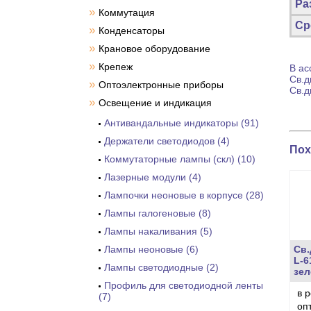
Ра
»
Коммутация
Ср
»
Конденсаторы
»
Крановое оборудование
»
Крепеж
В ас
Св.д
»
Оптоэлектронные приборы
Св.д
»
Освещение и индикация
Антивандальные индикаторы (91)
Держатели светодиодов (4)
Пох
Коммутаторные лампы (скл) (10)
Лазерные модули (4)
Лампочки неоновые в корпусе (28)
Лампы галогеновые (8)
Лампы накаливания (5)
Лампы неоновые (6)
Св.
L-6
Лампы светодиодные (2)
зел
Профиль для светодиодной ленты
в 
(7)
оп