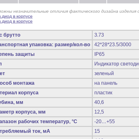
можны незначительные отличия фактического дизайна изделия 
с брутто
3.73
анспортная упаковка: размер/кол-во
42*28*23.5/3000
епень защиты
IP65
п
Индикатор светоди
ет
зеленый
особ монтажа
на панель
териал корпуса
пластик
убина, мм
40,6
аметр корпуса, мм
12,5
апазон рабочих температур, °C
-20…+55
требляемый ток, мА
15