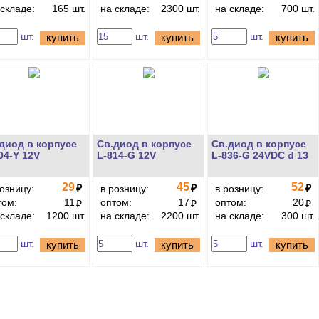
 складе:
165 шт.
на складе:
2300 шт.
на складе:
700 шт.
шт.
шт.
шт.
купить
купить
купить
диод в корпусе
Св.диод в корпусе
Св.диод в корпусе
04-Y 12V
L-814-G 12V
L-836-G 24VDC d 13
29
45
52
₽
₽
₽
розницу:
в розницу:
в розницу:
том:
11
оптом:
17
оптом:
20
₽
₽
₽
 складе:
1200 шт.
на складе:
2200 шт.
на складе:
300 шт.
шт.
шт.
шт.
купить
купить
купить