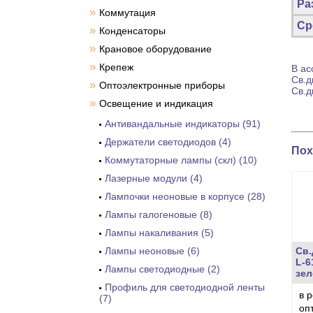
Ра
»
Коммутация
Ср
»
Конденсаторы
»
Крановое оборудование
»
Крепеж
В ас
Св.д
»
Оптоэлектронные приборы
Св.д
»
Освещение и индикация
Антивандальные индикаторы (91)
Держатели светодиодов (4)
Пох
Коммутаторные лампы (скл) (10)
Лазерные модули (4)
Лампочки неоновые в корпусе (28)
Лампы галогеновые (8)
Лампы накаливания (5)
Лампы неоновые (6)
Св.
L-6
Лампы светодиодные (2)
зел
Профиль для светодиодной ленты
в 
(7)
оп