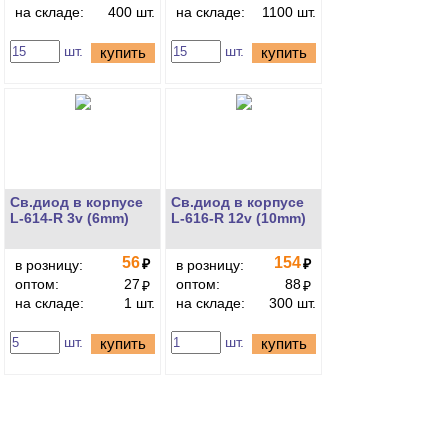
на складе:
400 шт.
на складе:
1100 шт.
шт.
шт.
купить
купить
Св.диод в корпусе
Св.диод в корпусе
L-614-R 3v (6mm)
L-616-R 12v (10mm)
56
154
₽
₽
в розницу:
в розницу:
оптом:
27
оптом:
88
₽
₽
на складе:
1 шт.
на складе:
300 шт.
шт.
шт.
купить
купить