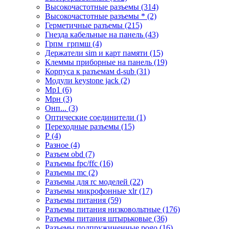
Высокочастотные разъемы (314)
Высокочастотные разъемы * (2)
Герметичные разъемы (215)
Гнезда кабельные на панель (43)
Грпм_грпмш (4)
Держатели sim и карт памяти (15)
Клеммы приборные на панель (19)
Корпуса к разъемам d-sub (31)
Модули keystone jack (2)
Мр1 (6)
Мрн (3)
Онп... (3)
Оптические соединители (1)
Переходные разъемы (15)
Р (4)
Разное (4)
Разъем obd (7)
Разъемы fpc/ffc (16)
Разъемы mc (2)
Разъемы для rc моделей (22)
Разъемы микрофонные xlr (17)
Разъемы питания (59)
Разъемы питания низковольтные (176)
Разъемы питания штырьковые (36)
Разъемы подпружиненные pogo (16)