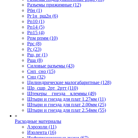
Разъемы прижимные (12)
Рбн (1)
Рг1н_рш2н (6)
Рп10 (1)
Рп14 (5)
Рп15 (4)
Рпм рпмм (10)
Ррс (8)
Рс (23)
Рш, рг (1)
Рша (8)
Силовые разъемы (43)
Снп_сно (15)
Снц (32)
Цилиндрические малогабаритные (128)
Шр_сшр_2рт_2ртт (110)
Штекеры _ гнезда _ клеммы (49)
Штыри и гнезда для плат 1.27мм (11)
Штыри и гнезда для плат 2.00мм (25)
Штыри и гнезда для плат 2.54мм (55)
»
Расходные материалы
Аэрозоли (11)
Изолента (16)
Информационные знаки (67)