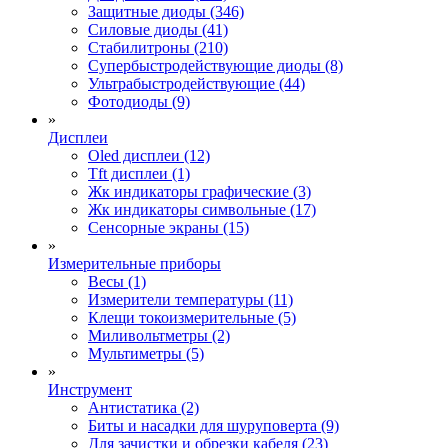
Защитные диоды (346)
Силовые диоды (41)
Стабилитроны (210)
Супербыстродействующие диоды (8)
Ультрабыстродействующие (44)
Фотодиоды (9)
»
Дисплеи
Oled дисплеи (12)
Tft дисплеи (1)
Жк индикаторы графические (3)
Жк индикаторы символьные (17)
Сенсорные экраны (15)
»
Измерительные приборы
Весы (1)
Измерители температуры (11)
Клещи токоизмерительные (5)
Миливольтметры (2)
Мультиметры (5)
»
Инструмент
Антистатика (2)
Биты и насадки для шуруповерта (9)
Для зачистки и обрезки кабеля (23)