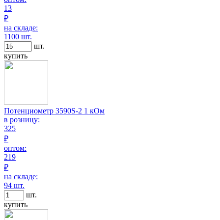
13
₽
на складе:
1100 шт.
шт.
купить
Потенциометр 3590S-2 1 кОм
в розницу:
325
₽
оптом:
219
₽
на складе:
94 шт.
шт.
купить