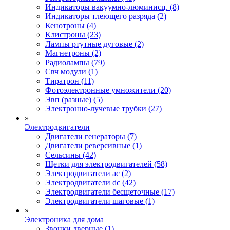
Индикаторы вакуумно-люминисц. (8)
Индикаторы тлеющего разряда (2)
Кенотроны (4)
Клистроны (23)
Лампы ртутные дуговые (2)
Магнетроны (2)
Радиолампы (79)
Свч модули (1)
Тиратрон (11)
Фотоэлектронные умножители (20)
Эвп (разные) (5)
Электронно-лучевые трубки (27)
»
Электродвигатели
Двигатели генераторы (7)
Двигатели реверсивные (1)
Сельсины (42)
Щетки для электродвигателей (58)
Электродвигатели ac (2)
Электродвигатели dc (42)
Электродвигатели бесщеточные (17)
Электродвигатели шаговые (1)
»
Электроника для дома
Звонки дверные (1)