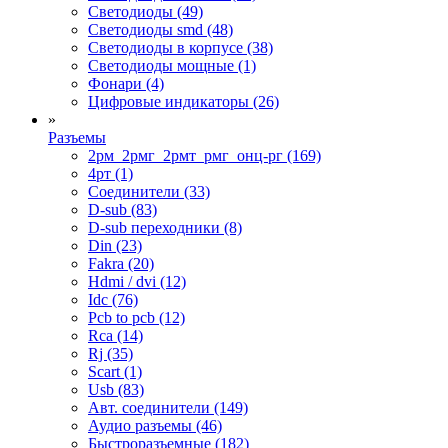
Светодиоды (49)
Светодиоды smd (48)
Светодиоды в корпусе (38)
Светодиоды мощные (1)
Фонари (4)
Цифровые индикаторы (26)
»
Разъемы
2рм_2рмг_2рмт_рмг_онц-рг (169)
4рт (1)
Cоединители (33)
D-sub (83)
D-sub переходники (8)
Din (23)
Fakra (20)
Hdmi / dvi (12)
Idc (76)
Pcb to pcb (12)
Rca (14)
Rj (35)
Scart (1)
Usb (83)
Авт. соединители (149)
Аудио разъемы (46)
Быстроразъемные (182)