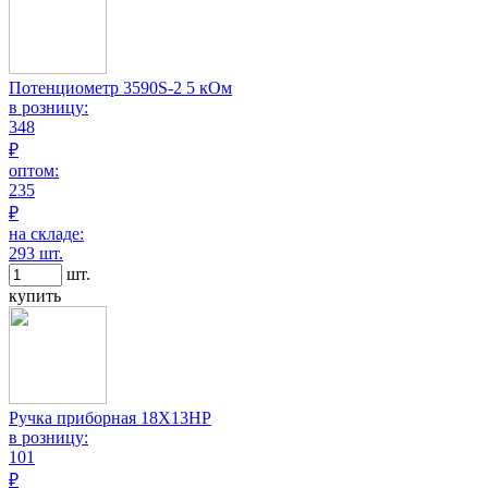
Потенциометр 3590S-2 5 кОм
в розницу:
348
₽
оптом:
235
₽
на складе:
293 шт.
шт.
купить
Ручка приборная 18X13HP
в розницу:
101
₽