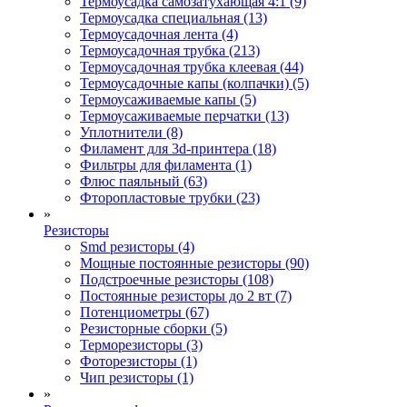
Термоусадка самозатухающая 4:1 (9)
Термоусадка специальная (13)
Термоусадочная лента (4)
Термоусадочная трубка (213)
Термоусадочная трубка клеевая (44)
Термоусадочные капы (колпачки) (5)
Термоусаживаемые капы (5)
Термоусаживаемые перчатки (13)
Уплотнители (8)
Филамент для 3d-принтера (18)
Фильтры для филамента (1)
Флюс паяльный (63)
Фторопластовые трубки (23)
»
Резисторы
Smd резисторы (4)
Мощные постоянные резисторы (90)
Подстроечные резисторы (108)
Постоянные резисторы до 2 вт (7)
Потенциометры (67)
Резисторные сборки (5)
Терморезисторы (3)
Фоторезисторы (1)
Чип резисторы (1)
»