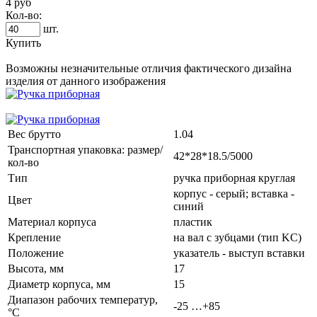
4 руб
Кол-во:
шт.
Купить
Возможны незначительные отличия фактического дизайна
изделия от данного изображения
Вес брутто
1.04
Транспортная упаковка: размер/
42*28*18.5/5000
кол-во
Тип
ручка приборная круглая
корпус - серый; вставка -
Цвет
синий
Материал корпуса
пластик
Крепление
на вал с зубцами (тип KC)
Положение
указатель - выступ вставки
Высота, мм
17
Диаметр корпуса, мм
15
Диапазон рабочих температур,
-25 …+85
°C