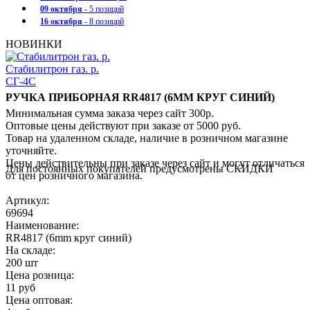
09 октября
- 5 позиций
16 октября
- 8 позиций
НОВИНКИ
Стабилитрон газ. р.
СГ-4С
РУЧКА ПРИБОРНАЯ RR4817 (6MM КРУГ СИНИЙ)
Минимальная сумма заказа через сайт 300р.
Оптовые цены действуют при заказе от 5000 руб.
Товар на удаленном складе, наличие в розничном магазине
уточняйте.
Цены действительны при заказе через сайт и могут отличаться
Для постоянных покупателей предусмотрены СКИДКИ
от цен розничного магазина.
Артикул:
69694
Наименование:
RR4817 (6mm круг синий)
На складе:
200 шт
Цена розница:
11 руб
Цена оптовая: